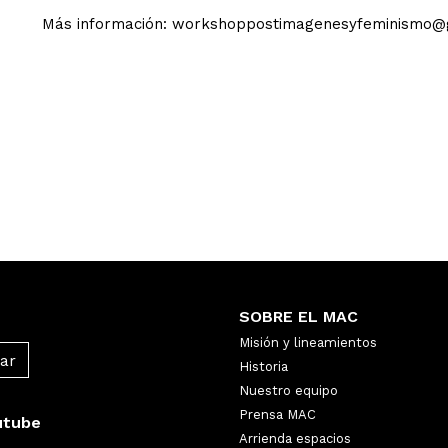
Más información: workshoppostimagenesyfeminismo@
SOBRE EL MAC
Misión y lineamientos
Historia
Nuestro equipo
Prensa MAC
utube
Arrienda espacios