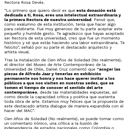
Rectora Rosa Devés.
“Lo primero que quiero decir es que
esta donación está
dedicada a ti, Rosa, eres una intelectual extraordinaria y
la primera Rectora de nuestra universidad
. Pensé que,
como exalumno de esta institución, tenía que hacer algo
para celebrarte. Fue muy generoso de tu parte aceptar este
pequeño y humilde gesto. Te agradezco que hayas aceptado
ser Rectora de esta universidad, creo que fue un momento
histórico y sé que estás haciendo una labor extraordinaria. Te
felicito”, señaló por su parte el destacado arquitecto y
artista visual.
Tras la instalación de Cien Años de Soledad (No realmente),
el director del Museo de Arte Contemporáneo de la
Universidad de Chile, Daniel Cruz comentó que
“acoger las
piezas de Alfredo Jaar y tenerlas en exhibición
permanente nos honra y nos hace querer invitar a los
públicos a que nos visiten en nuestras sedes, que se
tomen el tiempo de conocer el sentido del arte
contemporáneo
, desde las materialidades expuestas, así
como desde la capacidad crítica y poética que sustenta
toda obra de arte. Estamos muy felices que la propuesta de
este destacado artista dialogue de manera expandida con el
hacer del MAC”.
Cien Años de Soledad (No realmente), se puede tomar como
un comentario irónico, una crítica a la ilusión de
independencia de estados nacionales como Colombia o