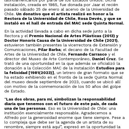
latinoamericanos por parte de los Estados Unidos. Dicha
instalación, creada en 1985, fue donada por Jaar el recién
pasado sábado 25 de enero al acervo de la Universidad de
Chile.
Un donativo que el artista realizó en honor a la
Rectora de la Universidad de Chile, Rosa Devés, y que se
instaló en el hall de entrada del MAC sede Quinta Normal.
En la actividad llevada a cabo en dicha sede junto a la
Rectora y el
Premio Nacional de Artes Plásticas (2013) y
Doctor Honoris Causa de la Universidad de Chile (2021)
,
estuvieron también presentes la vicerrectora de Extensión y
Comunicaciones,
Pilar Barba
; el decano de la Facultad de
Artes de la Universidad de Chile,
Fernando Carrasco
y el
director del Museo de Arte Contemporáneo,
Daniel Cruz
. Se
trató de una oportunidad en la que además se oficializó la
donación a la Colección MAC de la instalación
Estudios para
la felicidad [1981(2023)]
, un letrero de gran formato que se
ha estado exhibiendo en el frontis de la sede Quinta Normal
del museo desde septiembre de 2023, cuando se ubicó allí
con motivo de la conmemoración de los 50 años del golpe
de Estado.
“
Las dos obras, para mí, simbolizan la responsabilidad
diaria que tenemos con el futuro de este país, de cada
una de las personas
. Eso es la Universidad de Chile: una
institución esencialmente responsable. Agradecemos a
Alfredo por la generosidad enorme que tiene siempre. Pese a
lo compleja que debe ser la agenda de un artista de su
renombre, siempre está aquí”, expresó en la oportunidad la