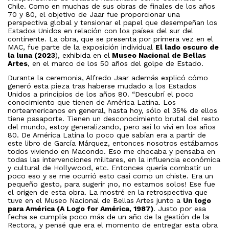
Chile. Como en muchas de sus obras de finales de los años
70 y 80, el objetivo de Jaar fue proporcionar una
perspectiva global y tensionar el papel que desempeñan los
Estados Unidos en relación con los países del sur del
continente. La obra, que se presenta por primera vez en el
MAC, fue parte de la exposición individual
El lado oscuro de
la luna (2023
), exhibida en el
Museo Nacional de Bellas
Artes
, en el marco de los 50 años del golpe de Estado.
Durante la ceremonia, Alfredo Jaar además explicó cómo
generó esta pieza tras haberse mudado a los Estados
Unidos a principios de los años 80. “Descubrí el poco
conocimiento que tienen de América Latina. Los
norteamericanos en general, hasta hoy, sólo el 35% de ellos
tiene pasaporte. Tienen un desconocimiento brutal del resto
del mundo, estoy generalizando, pero así lo viví en los años
80. De América Latina lo poco que sabían era a partir de
este libro de García Márquez, entonces nosotros estábamos
todos viviendo en Macondo. Eso me chocaba y pensaba en
todas las intervenciones militares, en la influencia económica
y cultural de Hollywood, etc. Entonces quería combatir un
poco eso y se me ocurrió esto casi como un chiste. Era un
pequeño gesto, para sugerir ¡no, no estamos solos! Ese fue
el origen de esta obra. La mostré en la retrospectiva que
tuve en el Museo Nacional de Bellas Artes junto a
Un logo
para América (A Logo for América, 1987)
. Justo por esa
fecha se cumplía poco más de un año de la gestión de la
Rectora, y pensé que era el momento de entregar esta obra