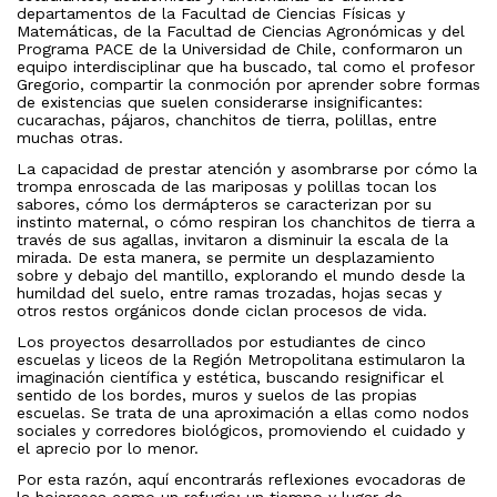
departamentos de la Facultad de Ciencias Físicas y
Matemáticas, de la Facultad de Ciencias Agronómicas y del
Programa PACE de la Universidad de Chile, conformaron un
equipo interdisciplinar que ha buscado, tal como el profesor
Gregorio, compartir la conmoción por aprender sobre formas
de existencias que suelen considerarse insignificantes:
cucarachas, pájaros, chanchitos de tierra, polillas, entre
muchas otras.
La capacidad de prestar atención y asombrarse por cómo la
trompa enroscada de las mariposas y polillas tocan los
sabores, cómo los dermápteros se caracterizan por su
instinto maternal, o cómo respiran los chanchitos de tierra a
través de sus agallas, invitaron a disminuir la escala de la
mirada. De esta manera, se permite un desplazamiento
sobre y debajo del mantillo, explorando el mundo desde la
humildad del suelo, entre ramas trozadas, hojas secas y
otros restos orgánicos donde ciclan procesos de vida.
Los proyectos desarrollados por estudiantes de cinco
escuelas y liceos de la Región Metropolitana estimularon la
imaginación científica y estética, buscando resignificar el
sentido de los bordes, muros y suelos de las propias
escuelas. Se trata de una aproximación a ellas como nodos
sociales y corredores biológicos, promoviendo el cuidado y
el aprecio por lo menor.
Por esta razón, aquí encontrarás reflexiones evocadoras de
la hojarasca como un refugio; un tiempo y lugar de