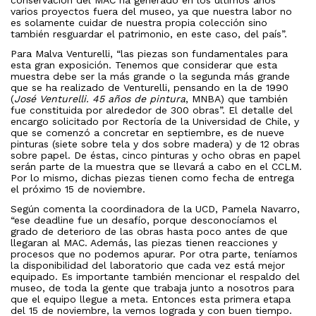
conservación del MAC ha generado en los últimos años
varios proyectos fuera del museo, ya que nuestra labor no
es solamente cuidar de nuestra propia colección sino
también resguardar el patrimonio, en este caso, del país”.
Para Malva Venturelli, “las piezas son fundamentales para
esta gran exposición. Tenemos que considerar que esta
muestra debe ser la más grande o la segunda más grande
que se ha realizado de Venturelli, pensando en la de 1990
(
José Venturelli. 45 años de pintura
, MNBA) que también
fue constituida por alrededor de 300 obras”. El detalle del
encargo solicitado por Rectoría de la Universidad de Chile, y
que se comenzó a concretar en septiembre, es de nueve
pinturas (siete sobre tela y dos sobre madera) y de 12 obras
sobre papel. De éstas, cinco pinturas y ocho obras en papel
serán parte de la muestra que se llevará a cabo en el CCLM.
Por lo mismo, dichas piezas tienen como fecha de entrega
el próximo 15 de noviembre.
Según comenta la coordinadora de la UCD, Pamela Navarro,
“ese deadline fue un desafío, porque desconocíamos el
grado de deterioro de las obras hasta poco antes de que
llegaran al MAC. Además, las piezas tienen reacciones y
procesos que no podemos apurar. Por otra parte, teníamos
la disponibilidad del laboratorio que cada vez está mejor
equipado. Es importante también mencionar el respaldo del
museo, de toda la gente que trabaja junto a nosotros para
que el equipo llegue a meta. Entonces esta primera etapa
del 15 de noviembre, la vemos lograda y con buen tiempo.