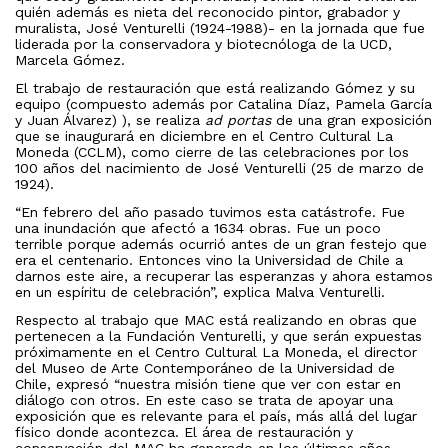
quién además es nieta del reconocido pintor, grabador y
muralista, José Venturelli (1924-1988)- en la jornada que fue
liderada por la conservadora y biotecnóloga de la UCD,
Marcela Gómez.
El trabajo de restauración que está realizando Gómez y su
equipo (compuesto además por Catalina Díaz, Pamela García
y Juan Álvarez) ), se realiza
ad portas
de una gran exposición
que se inaugurará en diciembre en el Centro Cultural La
Moneda (CCLM), como cierre de las celebraciones por los
100 años del nacimiento de José Venturelli (25 de marzo de
1924).
“En febrero del año pasado tuvimos esta catástrofe. Fue
una inundación que afectó a 1634 obras. Fue un poco
terrible porque además ocurrió antes de un gran festejo que
era el centenario. Entonces vino la Universidad de Chile a
darnos este aire, a recuperar las esperanzas y ahora estamos
en un espíritu de celebración”, explica Malva Venturelli.
Respecto al trabajo que MAC está realizando en obras que
pertenecen a la Fundación Venturelli, y que serán expuestas
próximamente en el Centro Cultural La Moneda, el director
del Museo de Arte Contemporáneo de la Universidad de
Chile, expresó “nuestra misión tiene que ver con estar en
diálogo con otros. En este caso se trata de apoyar una
exposición que es relevante para el país, más allá del lugar
físico donde acontezca. El área de restauración y