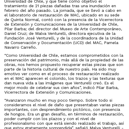
Universidad de Chile, y que tiene como objetivo el
tratamiento de 21 piezas dañadas tras una inundación en
febrero del año pasado. La jornada, que se llevó a cabo en
el laboratorio de restauración de MAC, ubicado en su sede
de Quinta Normal, contó con la presencia de la Vicerrectora
de Extensión y Comunicaciones de la Universidad de Chile,
Pilar Barba; del director del Museo de Arte Contemporáneo,
Daniel Cruz; de Malva Venturelli, directora ejecutiva de la
Fundación José Venturelli, y de la coordinadora de la Unidad
de Conservación y Documentación (UCD) del MAC, Pamela
Navarro Carreño.
“Como Universidad de Chile, estamos comprometidos con la
preservación del patrimonio, más allá de la propiedad de las
obras, nos hemos propuesto recuperar estas piezas que son
parte de la historia cultural de nuestro país. Ha sido muy
emotivo ver como en el proceso de restauración realizado
en el MAC aparecen el colorido, los trazos y las texturas que
dan nueva vida a las imágenes que Venturelli creó. Es el
mejor modo de celebrar sus cien años”, indicó Pilar Barba,
Vicerrectora de Extensión y Comunicaciones.
“Avanzaron mucho en muy poco tiempo. Sobre todo si
consideramos el nivel de daño que presentaban varias piezas
importantes, con desprendimiento pictórico, con presencia
de hongos. Era un gran desafío, en términos de restauración,
poder cumplir con los plazos y con el nivel de
profesionalismo con que está siendo realizado el trabajo, así
que estoy gratamente sorprendida”, señaló Malva Venturelli -