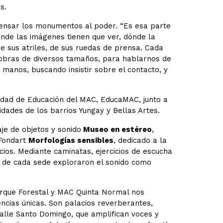
s.
pensar los monumentos al poder. “Es esa parte
ónde las imágenes tienen que ver, dónde la
de sus atriles, de sus ruedas de prensa. Cada
n obras de diversos tamaños, para hablarnos de
 manos, buscando insistir sobre el contacto, y
idad de Educación del MAC,
EducaMAC, junto a
idades de los barrios Yungay y Bellas Artes.
je de objetos y sonido
Museo en estéreo
,
 Fondart
Morfologías sensibles
, dedicado a la
ficios. Mediante caminatas, ejercicios de escucha
s de cada sede exploraron el sonido como
arque Forestal y MAC Quinta Normal nos
ncias únicas. Son palacios reverberantes,
calle Santo Domingo, que amplifican voces y