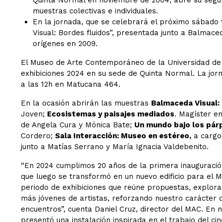
Quinta Normal en noviembre de 2004, abre su segun
muestras colectivas e individuales.
En la jornada, que se celebrará el próximo sábado
Visual: Bordes fluidos”, presentada junto a Balmace
orígenes en 2009.
El Museo de Arte Contemporáneo de la Universidad de 
exhibiciones 2024 en su sede de Quinta Normal. La jor
a las 12h en Matucana 464.
En la ocasión abrirán las muestras
Balmaceda Visual: 
Joven;
Ecosistemas y paisajes mediados
. Magíster en
de Angela Cura y Mónica Bate;
Un mundo bajo los pár
Cordero;
Sala Interacción: Museo en estéreo,
a cargo 
junto a Matías Serrano y María Ignacia Valdebenito.
“En 2024 cumplimos 20 años de la primera inauguració
que luego se transformó en un nuevo edificio para el 
periodo de exhibiciones que reúne propuestas, explora
más jóvenes de artistas, reforzando nuestro carácter 
encuentros”, cuenta Daniel Cruz, director del MAC. En 
presentó una instalación inspirada en el trabajo del c