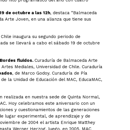
do hito programático del año con cuatro
19 de octubre a las 12h
, destaca “Balmaceda
da Arte Joven, en una alianza que tiene sus
Chile inaugura su segundo periodo de
nada se llevará a cabo el sábado 19 de octubre
Bordes fluidos.
Curaduría de Balmaceda Arte
 Artes Mediales, Universidad de Chile. Curaduría
pados
, de Marco Godoy. Curaduría de Pía
de la Unidad de Educación del MAC,
EducaMAC,
n realizada en nuestra sede de Quinta Normal,
MAC. Hoy celebramos este aniversario con un
ciones y cuestionamientos de las generaciones
de lugar experimental, de aprendizaje y de
noviembre de 2004 el artista Enrique Matthey
ineasta Werner Herzog, luego, en 2005, MAC