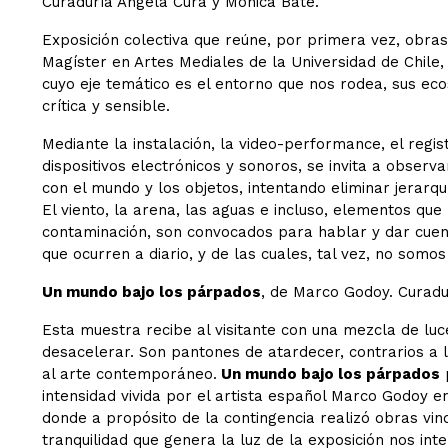
Curaduría Angela Cura y Mónica Bate.
Exposición colectiva que reúne, por primera vez, obra
Magíster en Artes Mediales de la Universidad de Chile,
cuyo eje temático es el entorno que nos rodea, sus eco
crítica y sensible.
Mediante la instalación, la video-performance, el regis
dispositivos electrónicos y sonoros, se invita a obser
con el mundo y los objetos, intentando eliminar jerar
El viento, la arena, las aguas e incluso, elementos qu
contaminación, son convocados para hablar y dar cuent
que ocurren a diario, y de las cuales, tal vez, no som
Un mundo bajo los párpados
, de Marco Godoy. Curadu
Esta muestra recibe al visitante con una mezcla de luce
desacelerar. Son pantones de atardecer, contrarios a 
al arte contemporáneo.
Un mundo bajo los párpados
p
intensidad vivida por el artista español Marco Godoy e
donde a propósito de la contingencia realizó obras vinc
tranquilidad que genera la luz de la exposición nos int