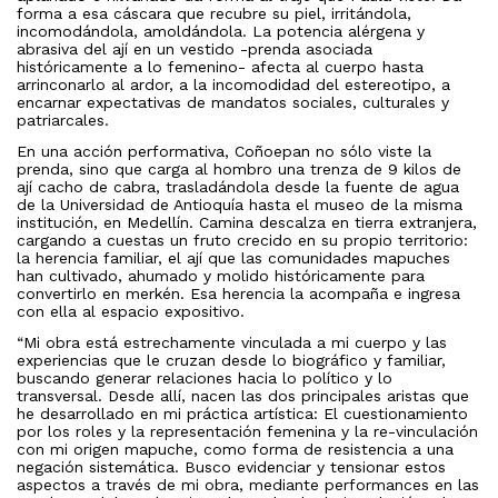
forma a esa cáscara que recubre su piel, irritándola,
incomodándola, amoldándola. La potencia alérgena y
abrasiva del ají en un vestido -prenda asociada
históricamente a lo femenino- afecta al cuerpo hasta
arrinconarlo al ardor, a la incomodidad del estereotipo, a
encarnar expectativas de mandatos sociales, culturales y
patriarcales.
En una acción performativa, Coñoepan no sólo viste la
prenda, sino que carga al hombro una trenza de 9 kilos de
ají cacho de cabra, trasladándola desde la fuente de agua
de la Universidad de Antioquía hasta el museo de la misma
institución, en Medellín. Camina descalza en tierra extranjera,
cargando a cuestas un fruto crecido en su propio territorio:
la herencia familiar, el ají que las comunidades mapuches
han cultivado, ahumado y molido históricamente para
convertirlo en merkén. Esa herencia la acompaña e ingresa
con ella al espacio expositivo.
“Mi obra está estrechamente vinculada a mi cuerpo y las
experiencias que le cruzan desde lo biográfico y familiar,
buscando generar relaciones hacia lo político y lo
transversal. Desde allí, nacen las dos principales aristas que
he desarrollado en mi práctica artística: El cuestionamiento
por los roles y la representación femenina y la re-vinculación
con mi origen mapuche, como forma de resistencia a una
negación sistemática. Busco evidenciar y tensionar estos
aspectos a través de mi obra, mediante performances en las