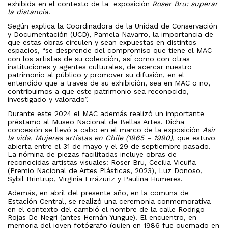
exhibida en el contexto de la exposición
Roser Bru: superar
la distancia
.
Según explica la Coordinadora de la Unidad de Conservación
y Documentación (UCD), Pamela Navarro, la importancia de
que estas obras circulen y sean expuestas en distintos
espacios, “se desprende del compromiso que tiene el MAC
con los artistas de su colección, así como con otras
instituciones y agentes culturales, de acercar nuestro
patrimonio al público y promover su difusión, en el
entendido que a través de su exhibición, sea en MAC o no,
contribuimos a que este patrimonio sea reconocido,
investigado y valorado”.
Durante este 2024 el MAC además realizó un importante
préstamo al Museo Nacional de Bellas Artes. Dicha
concesión se llevó a cabo en el marco de la exposición
Asir
la vida. Mujeres artistas en Chile (1965 – 1990)
,
que estuvo
abierta entre el 31 de mayo y el 29 de septiembre pasado.
La nómina de piezas facilitadas incluye obras de
reconocidas artistas visuales: Roser Bru, Cecilia Vicuña
(Premio Nacional de Artes Plásticas, 2023), Luz Donoso,
Sybil Brintrup, Virginia Errázuriz y Paulina Humeres.
Además, en abril del presente año, en la comuna de
Estación Central, se realizó una ceremonia conmemorativa
en el contexto del cambió el nombre de la calle Rodrigo
Rojas De Negri (antes Hernán Yungue). El encuentro,
en
memoria del joven fotógrafo (quien en 1986 fue quemado en