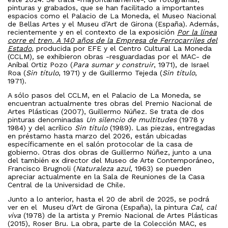
pinturas y grabados, que se han facilitado a importantes
espacios como el Palacio de La Moneda, el Museo Nacional
de Bellas Artes y el Museu d’Art de Girona (España). Además,
recientemente y en el contexto de la exposición
Por la línea
corre el tren. A 140 años de la Empresa de Ferrocarriles del
Estado
,
producida por EFE y el Centro Cultural La Moneda
(CCLM)
,
se exhibieron obras -resguardadas por el MAC- de
Aníbal Ortiz Pozo (
Para sumar y construir
, 1971), de Israel
Roa (
Sin título
, 1971) y de Guillermo Tejeda (
Sin título
,
1971).
A sólo pasos del CCLM, en el Palacio de La Moneda, se
encuentran actualmente tres obras del Premio Nacional de
Artes Plásticas (2007), Guillermo Núñez. Se trata de dos
pinturas denominadas
Un silencio de multitudes
(1978 y
1984) y del acrílico
Sin título
(1989). Las piezas, entregadas
en préstamo hasta marzo del 2026, están ubicadas
específicamente en el salón protocolar de la casa de
gobierno. Otras dos obras de Guillermo Núñez, junto a una
del también ex director del Museo de Arte Contemporáneo,
Francisco Brugnoli (
Naturaleza azul
, 1963) se pueden
apreciar actualmente en la Sala de Reuniones de la Casa
Central de la Universidad de Chile.
Junto a lo anterior, hasta el 20 de abril de 2025, se podrá
ver en el Museu d’Art de Girona (España), la pintura
Cal, cal
viva
(1978) de la artista y Premio Nacional de Artes Plásticas
(2015), Roser Bru. La obra, parte de la Colección MAC, es