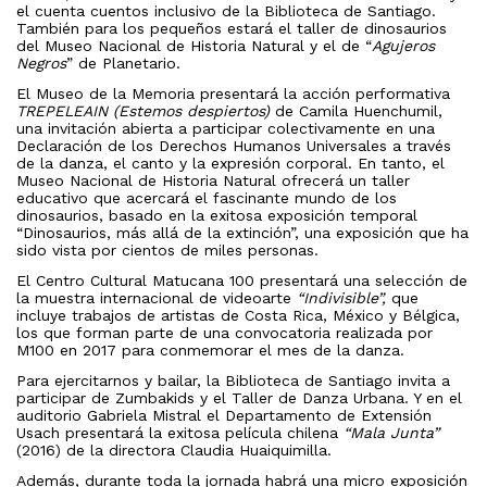
el cuenta cuentos inclusivo de la Biblioteca de Santiago.
También para los pequeños estará el taller de dinosaurios
del Museo Nacional de Historia Natural y el de “
Agujeros
Negros
” de Planetario.
El Museo de la Memoria presentará la acción performativa
TREPELEAIN (Estemos despiertos)
de Camila Huenchumil,
una invitación abierta a participar colectivamente en una
Declaración de los Derechos Humanos Universales a través
de la danza, el canto y la expresión corporal. En tanto, el
Museo Nacional de Historia Natural ofrecerá un taller
educativo que acercará el fascinante mundo de los
dinosaurios, basado en la exitosa exposición temporal
“Dinosaurios, más allá de la extinción”, una exposición que ha
sido vista por cientos de miles personas.
El Centro Cultural Matucana 100 presentará una selección de
la muestra internacional de videoarte
“Indivisible”,
que
incluye trabajos de artistas de Costa Rica, México y Bélgica,
los que forman parte de una convocatoria realizada por
M100 en 2017 para conmemorar el mes de la danza.
Para ejercitarnos y bailar, la Biblioteca de Santiago invita a
participar de Zumbakids y el Taller de Danza Urbana. Y en el
auditorio Gabriela Mistral el Departamento de Extensión
Usach presentará la exitosa película chilena
“Mala Junta”
(2016) de la directora Claudia Huaiquimilla.
Además, durante toda la jornada habrá una micro exposición