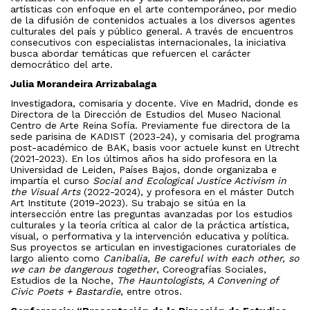
artísticas con enfoque en el arte contemporáneo, por medio
de la difusión de contenidos actuales a los diversos agentes
culturales del país y público general. A través de encuentros
consecutivos con especialistas internacionales, la iniciativa
busca abordar temáticas que refuercen el carácter
democrático del arte.
Julia Morandeira Arrizabalaga
Investigadora, comisaria y docente. Vive en Madrid, donde es
Directora de la Dirección de Estudios del Museo Nacional
Centro de Arte Reina Sofía. Previamente fue directora de la
sede parisina de KADIST (2023-24), y comisaria del programa
post-académico de BAK, basis voor actuele kunst en Utrecht
(2021-2023). En los últimos años ha sido profesora en la
Universidad de Leiden, Países Bajos, donde organizaba e
impartía el curso
Social and Ecological Justice Activism in
the Visual Arts
(2022-2024), y profesora en el máster Dutch
Art Institute (2019-2023). Su trabajo se sitúa en la
intersección entre las preguntas avanzadas por los estudios
culturales y la teoría crítica al calor de la práctica artística,
visual, o performativa y la intervención educativa y política.
Sus proyectos se articulan en investigaciones curatoriales de
largo aliento como
Canibalia
,
Be careful with each other, so
we can be dangerous together
, Coreografías Sociales,
Estudios de la Noche,
The Hauntologists, A Convening of
Civic Poets + Bastardie
, entre otros.