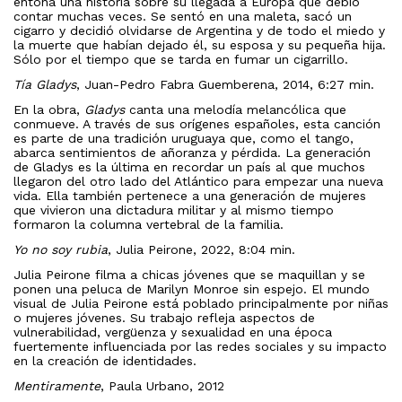
entona una historia sobre su llegada a Europa que debió
contar muchas veces. Se sentó en una maleta, sacó un
cigarro y decidió olvidarse de Argentina y de todo el miedo y
la muerte que habían dejado él, su esposa y su pequeña hija.
Sólo por el tiempo que se tarda en fumar un cigarrillo.
Tía Gladys
, Juan-Pedro Fabra Guemberena, 2014, 6:27 min.
En la obra,
Gladys
canta una melodía melancólica que
conmueve. A través de sus orígenes españoles, esta canción
es parte de una tradición uruguaya que, como el tango,
abarca sentimientos de añoranza y pérdida. La generación
de Gladys es la última en recordar un país al que muchos
llegaron del otro lado del Atlántico para empezar una nueva
vida. Ella también pertenece a una generación de mujeres
que vivieron una dictadura militar y al mismo tiempo
formaron la columna vertebral de la familia.
Yo no soy rubia
, Julia Peirone, 2022, 8:04 min.
Julia Peirone filma a chicas jóvenes que se maquillan y se
ponen una peluca de Marilyn Monroe sin espejo. El mundo
visual de Julia Peirone está poblado principalmente por niñas
o mujeres jóvenes. Su trabajo refleja aspectos de
vulnerabilidad, vergüenza y sexualidad en una época
fuertemente influenciada por las redes sociales y su impacto
en la creación de identidades.
Mentiramente
, Paula Urbano, 2012