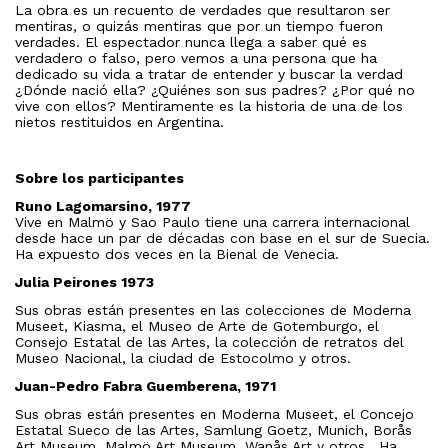
La obra es un recuento de verdades que resultaron ser
mentiras, o quizás mentiras que por un tiempo fueron
verdades. El espectador nunca llega a saber qué es
verdadero o falso, pero vemos a una persona que ha
dedicado su vida a tratar de entender y buscar la verdad
¿Dónde nació ella? ¿Quiénes son sus padres? ¿Por qué no
vive con ellos? Mentiramente es la historia de una de los
nietos restituidos en Argentina.
Sobre los participantes
Runo Lagomarsino, 1977
Vive en Malmö y Sao Paulo tiene una carrera internacional
desde hace un par de décadas con base en el sur de Suecia.
Ha expuesto dos veces en la Bienal de Venecia.
Julia Peirones 1973
Sus obras están presentes en las colecciones de Moderna
Museet, Kiasma, el Museo de Arte de Gotemburgo, el
Consejo Estatal de las Artes, la colección de retratos del
Museo Nacional, la ciudad de Estocolmo y otros.
Juan-Pedro Fabra Guemberena, 1971
Sus obras están presentes en Moderna Museet, el Concejo
Estatal Sueco de las Artes, Samlung Goetz, Munich, Borås
Art Museum, Malmö Art Museum, Wanås Art y otros. Ha