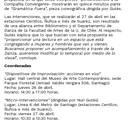
Compañía Convergente- mostrarán en quince minutos parte
de
“Gramática Fuera”
, pieza coreográfica dirigida por Gutés.
Las intervenciones, que se realizarán el 27 de abril en las
estaciones Cerrillos, Ñuñoa e Inés de Suarez, son resultado
de una alianza entre Bibliometro y el Departamento de
Danza de la Facultad de Artes de la U. de Chile. Al respecto,
Gutés explica que lo que buscan con esta propuesta es
“
proporcionar una lectura en un espacio que está
congregando a mujeres y hombres que van y vienen.
Buscamos proponer un acompañamiento a través de la
Danza, queremos modificar lo temporal por medio de lo
visual
”, concluye.
Coordenadas
“Dispositivos de improvisación: acciones en vivo”
Lugar: Hall central del Museo de Arte Contemporáneo, sede
Parque Forestal (Ismael Valdés Vergara 506, Santiago).
Fecha: jueves 26 de abril.
Horario: 14:30 a 17:00 horas.
“Micro-Intervenciones”
(dirigidas por Nuri Gutés)
Lugar: Línea 6 del Metro de Santiago (estaciones Cerrillos,
Ñuñoa e Inés de Suarez).
Fecha: viernes 27 de abril.
Horario: 10:30 a 13:30 horas.