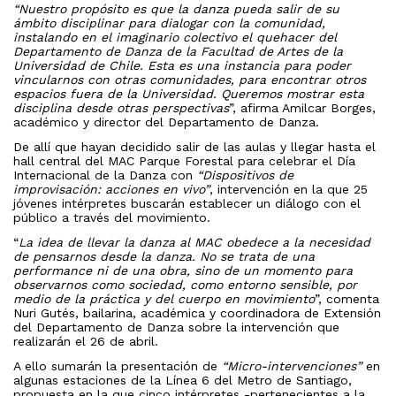
“Nuestro propósito es que la danza pueda salir de su
ámbito disciplinar para dialogar con la comunidad,
instalando en el imaginario colectivo el quehacer del
Departamento de Danza de la Facultad de Artes de la
Universidad de Chile. Esta es una instancia para poder
vincularnos con otras comunidades, para encontrar otros
espacios fuera de la Universidad. Queremos mostrar esta
disciplina desde otras perspectivas
”, afirma Amilcar Borges,
académico y director del Departamento de Danza.
De allí que hayan decidido salir de las aulas y llegar hasta el
hall central del MAC Parque Forestal para celebrar el Día
Internacional de la Danza con
“Dispositivos de
improvisación: acciones en vivo”
, intervención en la que 25
jóvenes intérpretes buscarán establecer un diálogo con el
público a través del movimiento.
“
La idea de llevar la danza al MAC obedece a la necesidad
de pensarnos desde la danza. No se trata de una
performance ni de una obra, sino de un momento para
observarnos como sociedad, como entorno sensible, por
medio de la práctica y del cuerpo en movimiento
”, comenta
Nuri Gutés, bailarina, académica y coordinadora de Extensión
del Departamento de Danza sobre la intervención que
realizarán el 26 de abril.
A ello sumarán la presentación de
“Micro-intervenciones”
en
algunas estaciones de la Línea 6 del Metro de Santiago,
propuesta en la que cinco intérpretes -pertenecientes a la