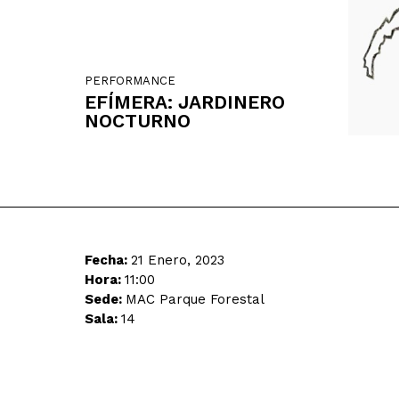
PERFORMANCE
EFÍMERA: JARDINERO
NOCTURNO
Fecha:
21 Enero, 2023
Hora:
11:00
Sede:
MAC Parque Forestal
Sala:
14