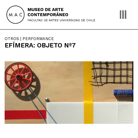
Skip
to
content
OTROS | PERFORMANCE
EFÍMERA: OBJETO Nº7