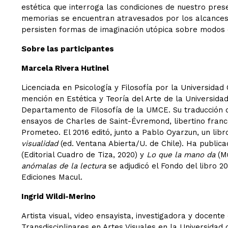
estética que interroga las condiciones de nuestro pres
memorias se encuentran atravesados por los alcances d
persisten formas de imaginación utópica sobre modos 
Sobre las participantes
Marcela Rivera Hutinel
Licenciada en Psicología y Filosofía por la Universidad 
mención en Estética y Teoría del Arte de la Universida
Departamento de Filosofía de la UMCE. Su traducción
ensayos de Charles de Saint-Évremond, libertino francés
Prometeo. El 2016 editó, junto a Pablo Oyarzun, un libr
visualidad
(ed. Ventana Abierta/U. de Chile). Ha publi
(Editorial Cuadro de Tiza, 2020) y
Lo que la mano da
(Mu
anómalas de la lectura
se adjudicó el Fondo del libro 
Ediciones Macul.
Ingrid Wildi-Merino
Artista visual, video ensayista, investigadora y docente
Transdisciplinares en Artes Visuales en la Universidad 