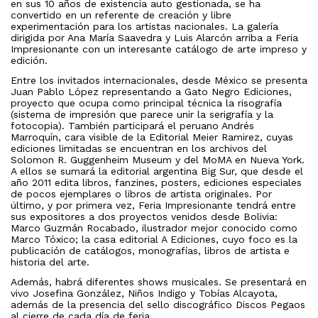
en sus 10 años de existencia auto gestionada, se ha
convertido en un referente de creación y libre
experimentación para los artistas nacionales. La galería
dirigida por Ana María Saavedra y Luis Alarcón arriba a Feria
Impresionante con un interesante catálogo de arte impreso y
edición.
Entre los invitados internacionales, desde México se presenta
Juan Pablo López representando a Gato Negro Ediciones,
proyecto que ocupa como principal técnica la risografía
(sistema de impresión que parece unir la serigrafía y la
fotocopia). También participará el peruano Andrés
Marroquín, cara visible de la Editorial Meier Ramirez, cuyas
ediciones limitadas se encuentran en los archivos del
Solomon R. Guggenheim Museum y del MoMA en Nueva York.
A ellos se sumará la editorial argentina Big Sur, que desde el
año 2011 edita libros, fanzines, posters, ediciones especiales
de pocos ejemplares o libros de artista originales. Por
último, y por primera vez, Feria Impresionante tendrá entre
sus expositores a dos proyectos venidos desde Bolivia:
Marco Guzmán Rocabado, ilustrador mejor conocido como
Marco Tóxico; la casa editorial A Ediciones, cuyo foco es la
publicación de catálogos, monografías, libros de artista e
historia del arte.
Además, habrá diferentes shows musicales. Se presentará en
vivo Josefina González, Niños Indigo y Tobías Alcayota,
además de la presencia del sello discográfico Discos Pegaos
al cierre de cada día de feria.