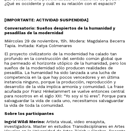
¿Qué es occidente y cuál es su relación con el espacio?
[IMPORTANTE: ACTIVIDAD SUSPENDIDA]
Conversatorio: Sueños despiertos de la humanidad y
pesadillas de la modernidad
Miércoles 29 de noviembre, 15h. Modera: Magdalena Becerra
Tapia. Invitada: Katya Colmenares
El proyecto civilizatorio de la modernidad ha calado tan
profundo en la construcción del sentido común global que
ha permeado el horizonte utópico de la humanidad, pero los
sueños de la modernidad sólo producen realidades de
pesadilla. La humanidad ha sido lanzada a una lucha de
competencia en la que hay pocos vencedores y en última
instancia ninguno, porque la producción, reproducción y
desarrollo de la vida implica armonía y comunidad. La frase
acuñada por Franz Hinkelammert se vuelve entonces central
para nosotros en el siglo XXI: “Yo soy si tú eres”. Porque para
salvaguardar la vida de cada uno, necesitamos salvaguardar
la vida de toda la comunidad.
Sobre los participantes
Ingrid Wildi Merino:
Artista visual, video ensayista,
investigadora. Master en estudios Transdisciplinares en Artes
Visuales en la Universidad de Artes Zúrich y Ginebra. Docente