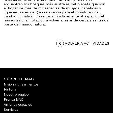
la Reserva de la Biósfera Cabo de Hornos donde se
encuentran los bosques más australes del planeta que son
el hogar de más de mil especies de musgos, hepáticas y
líquenes, seres de gran relevancia para el monitoreo del
cambio climático. Traerlos simbólicamente al espacio del
museo es una invitación a volver a mirar de cerca y sentirnos
parte del mundo natural.
VOLVER A ACTIVIDADES
SOBRE EL MAC
Misión y lineamientos
Historia
Nuestro equipo
Prensa MAC
Arrienda espacios
Servicios