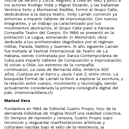
noche de verano
y
Lorca
. Regresó a Chile en 1982 y junto a
los actores Rodrigo Vidal y Miguel Stuardo, y las bailarinas
Verónica Soto y Montserrat Badtke, formó el Grupo Calle,
dedicándose a la danza teatro. Vicky Larraín comenzó ya
entonces a impartir talleres de improvisación. Con nuevos
integrantes, y un trabajo ya caracterizado por los
movimientos abstractos, el Grupo Calle pasó a llamarse
Compañía Teatro del Cuerpo. En 1986 se presentó en la
población La Legua, estrenando
In Memoriam
, obra
dedicada a los profesionales degollados por el régimen
militar, Parada, Nattino y Guerrero. Al año siguiente Larraín
fue invitada al Festival Internacional de Teatro de La
Habana, siendo contratada por Danza Contemporánea de
Cuba para impartir talleres de Composición e Improvisación.
Al volver a Chile, los estrenos de la compañía
continuaron:
La casa de Bernarda Alba
,
América 500
años
,
Cuerpos en el barro
y
Jaula 1 ave 2
, entre otros. La
búsqueda formal de Larraín la llevó a explorar la escritura, y
la relación entre cuerpo, movimiento y tecnología, siendo
actualmente considerada la primera coreógrafa digital del
país. (memoriachilena.cl)
Marisol Vera
Fundadora en 1984 de Editorial Cuarto Propio, hizo de la
demanda individual de Virginia Woolf una realidad colectiva.
En tiempos de represión y censura, Cuarto Propio supo
reconocer y resguardar manifestaciones artísticas y
culturales nacidas bajo el sello de la resistencia, la