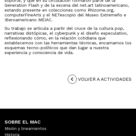
soporte, y que en su circulación formaron parte de la
Generation Flash y de la escena del net.art latinoamericano,
estando presente en colecciones como Rhizome.org,
computerFineArts y el NETescopio del Museo Extremeño e
IBeroamericano MEIAC.
Su trabajo se articula a partir del cruce de la cultura pop,
narrativas distópicas, el cyberpunk y el diseño especulativo,
reflexionando cómo, en la relación cotidiana que
establecemos con las herramientas técnicas, encarnamos los
esquemas tecno-políticos que dan lugar a nuestra
experiencia y consciencia de vida.
VOLVER A ACTIVIDADES
SOBRE EL MAC
Misión y lineamientos
Historia