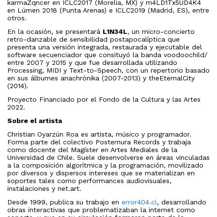
karmaZqncer en ICLC2017 (Morelia, MX) y m4LD1Tx5UD4K4
en Lúmen 2018 (Punta Arenas) e ICLC2019 (Madrid, ES), entre
otros.
En la ocasión, se presentará
L1N34L
, un micro-concierto
retro-danzable de sensibilidad postapocalíptica que
presenta una versión integrada, restaurada y ejecutable del
software secuenciador que consituyó la banda voodoochild/
entre 2007 y 2015 y que fue desarrollada utilizando
Processing, MIDI y Text-to-Speech, con un repertorio basado
en sus álbumes anachrónika (2007-2013) y theEternalCity
(2014).
Proyecto Financiado por el Fondo de la Cultura y las Artes
2022.
Sobre el artista
Christian Oyarzún Roa es artista, músico y programador.
Forma parte del colectivo Posternura Records y trabaja
como docente del Magíster en Artes Mediales de la
Universidad de Chile. Suele desenvolverse en áreas vinculadas
a la composición algorítmica y la programación, movilizado
por diversos y dispersos intereses que se materializan en
soportes tales como performances audiovisuales,
instalaciones y net.art.
Desde 1999, publica su trabajo en
error404.cl
, desarrollando
obras interactivas que problematizaban la internet como