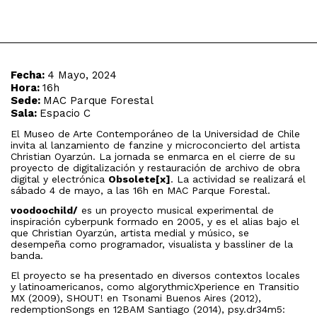
Fecha:
4 Mayo, 2024
Hora:
16h
Sede:
MAC Parque Forestal
Sala:
Espacio C
El Museo de Arte Contemporáneo de la Universidad de Chile
invita al lanzamiento de fanzine y microconcierto del artista
Christian Oyarzún. La jornada se enmarca en el cierre de su
proyecto de digitalización y restauración de archivo de obra
digital y electrónica
Obsolete[x]
. La actividad se realizará el
sábado 4 de mayo, a las 16h en MAC Parque Forestal.
voodoochild/
es un proyecto musical experimental de
inspiración cyberpunk formado en 2005, y es el alias bajo el
que Christian Oyarzún, artista medial y músico, se
desempeña como programador, visualista y bassliner de la
banda.
El proyecto se ha presentado en diversos contextos locales
y latinoamericanos, como algorythmicXperience en Transitio
MX (2009), SHOUT! en Tsonami Buenos Aires (2012),
redemptionSongs en 12BAM Santiago (2014), psy.dr34m5: