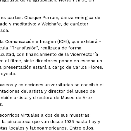
fagotista de la agrupación, Nelson Vinot, en
tres partes: Choique Purrum, danza enérgica de
ado y meditativo; y Weichafe, de carácter
eada.
 la Comunicación e Imagen (ICEI), que exhibirá -
ícula “Transfusión”, realizada de forma
ultad, con financiamiento de la Vicerrectoría
en el filme, siete directores ponen en escena un
La presentación estará a cargo de Carlos Flores,
royecto.
seos y colecciones universitarias se concibió el
ntaciones del artista y director del Museo de
mbién artista y directora de Museo de Arte
z.
corridos virtuales a dos de sus muestras:
e la pinacoteca que van desde 1935 hasta hoy y
stas locales y latinoamericanos. Entre ellos,