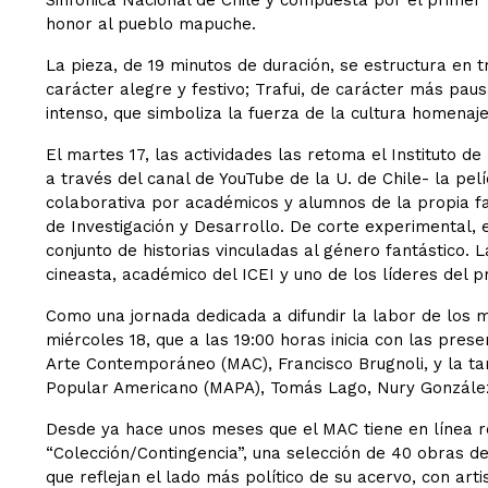
Sinfónica Nacional de Chile y compuesta por el primer 
honor al pueblo mapuche.
La pieza, de 19 minutos de duración, se estructura en 
carácter alegre y festivo; Trafui, de carácter más paus
intenso, que simboliza la fuerza de la cultura homenaj
El martes 17, las actividades las retoma el Instituto de
a través del canal de YouTube de la U. de Chile- la pel
colaborativa por académicos y alumnos de la propia fac
de Investigación y Desarrollo. De corte experimental, 
conjunto de historias vinculadas al género fantástico. 
cineasta, académico del ICEI y uno de los líderes del p
Como una jornada dedicada a difundir la labor de los mu
miércoles 18, que a las 19:00 horas inicia con las prese
Arte Contemporáneo (MAC), Francisco Brugnoli, y la ta
Popular Americano (MAPA), Tomás Lago, Nury Gonzále
Desde ya hace unos meses que el MAC tiene en línea re
“Colección/Contingencia”, una selección de 40 obras d
que reflejan el lado más político de su acervo, con arti