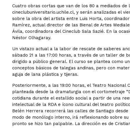
Cuatro obras cortas que van de los 80 a mediados de lo
cineclubuniversitario.uchile.cl, y serán analizadas el vi
sobre la obra del artista entre Luis Horta, coordinador
Ramírez, actual director de las Bienal de Artes Medial
Ávila, coordinadora del Cineclub Sala Sazié. En la oca
Néstor Olhagaray.
Un vistazo actual a la labor de rescate de saberes anc
sábado 21 a las 17:00 horas, a través de un taller de 
dirigido a público general. El curso se plantea como un
conceptos básicos de talegas andinas, pero con materi
aguja de lana plástica y tijeras.
Posteriormente, a las 19:00 horas, el Teatro Nacional Ch
planteada desde la dramaturgia con el cortometraje “D
cotidiana durante el estallido social a partir de una r
intelectual de la RDA e ícono cultural del teatro polític
Belén Herrera recorrerá las calles de Santiago desde d
modo de monólogo interno, irá reflexionando sobre su p
pronto se hizo tan palpable. La dirección es de Cristian