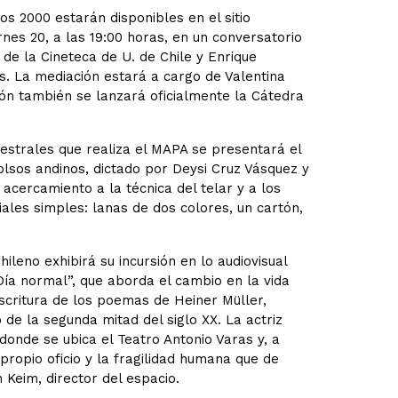
s 2000 estarán disponibles en el sitio
ernes 20, a las 19:00 horas, en un conversatorio
 de la Cineteca de U. de Chile y Enrique
es. La mediación estará a cargo de Valentina
sión también se lanzará oficialmente la Cátedra
estrales que realiza el MAPA se presentará el
bolsos andinos, dictado por Deysi Cruz Vásquez y
 acercamiento a la técnica del telar y a los
ales simples: lanas de dos colores, un cartón,
ileno exhibirá su incursión en lo audiovisual
ía normal”, que aborda el cambio en la vida
eescritura de los poemas de Heiner Müller,
o de la segunda mitad del siglo XX. La actriz
onde se ubica el Teatro Antonio Varas y, a
ropio oficio y la fragilidad humana que de
 Keim, director del espacio.