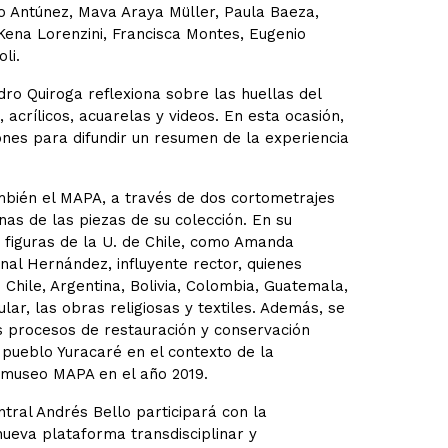
o Antúnez, Mava Araya Müller, Paula Baeza,
Kena Lorenzini, Francisca Montes, Eugenio
li.
ndro Quiroga reflexiona sobre las huellas del
, acrílicos, acuarelas y videos. En esta ocasión,
nes para difundir un resumen de la experiencia
mbién el MAPA, a través de dos cortometrajes
nas de las piezas de su colección. En su
 figuras de la U. de Chile, como Amanda
nal Hernández, influyente rector, quienes
 Chile, Argentina, Bolivia, Colombia, Guatemala,
ar, las obras religiosas y textiles. Además, se
s procesos de restauración y conservación
l pueblo Yuracaré en el contexto de la
l museo MAPA en el año 2019.
ntral Andrés Bello participará con la
 nueva plataforma transdisciplinar y