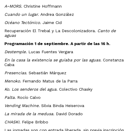
A~MORS.
Christine Hoffmann
Cuando un lugar.
Andrea González
Océano Tectónico.
Jaime Cid
Recuperación El Trebal y La Descolonizadora.
Canto de
aguas
Programación 1 de septiembre. A partir de las 16 h.
Destemple.
Lucas Fuentes Vergara
En la casa la existencia se guiaba por las aguas.
Constanza
Caba
Presencias.
Sebastián Márquez
Menoko.
Fernando Matus de la Parra
Ko. Los senderos del agua.
Colectivo Chasky
Palta.
Rocío Calvo
Vending Machine.
Silvia Binda Heiserova
La mirada de la medusa.
David Dorado
CHASKI.
Felipe Bribbo
Las jornadas son con entrada liberada, sin previa inscripción