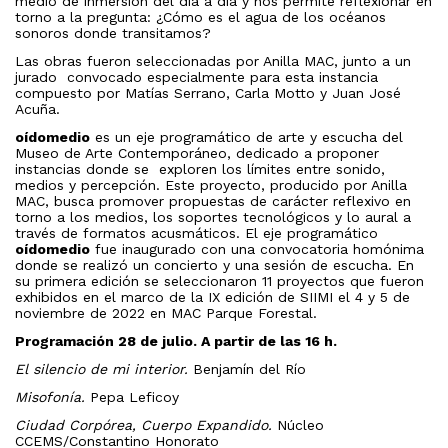
medio de inmersión del día a día y nos permite reflexionar en
torno a la pregunta: ¿Cómo es el agua de los océanos
sonoros donde transitamos?
Las obras fueron seleccionadas por Anilla MAC, junto a un
jurado convocado especialmente para esta instancia
compuesto por Matías Serrano, Carla Motto y Juan José
Acuña.
oídomedio
es un eje programático de arte y escucha del
Museo de Arte Contemporáneo, dedicado a proponer
instancias donde se exploren los límites entre sonido,
medios y percepción. Este proyecto, producido por Anilla
MAC, busca promover propuestas de carácter reflexivo en
torno a los medios, los soportes tecnológicos y lo aural a
través de formatos acusmáticos. El eje programático
oídomedio
fue inaugurado con una convocatoria homónima
donde se realizó un concierto y una sesión de escucha. En
su primera edición se seleccionaron 11 proyectos que fueron
exhibidos en el marco de la IX edición de SIIMI el 4 y 5 de
noviembre de 2022 en MAC Parque Forestal.
Programación 28 de julio. A partir de las 16 h.
El silencio de mi interior.
Benjamín del Río
Misofonía.
Pepa Leficoy
Ciudad Corpórea, Cuerpo Expandido.
Núcleo
CCEMS/Constantino Honorato