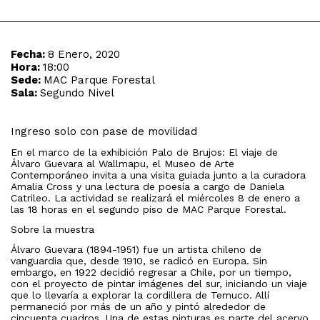
Fecha:
8 Enero, 2020
Hora:
18:00
Sede:
MAC Parque Forestal
Sala:
Segundo Nivel
Ingreso solo con pase de movilidad
En el marco de la exhibición Palo de Brujos: El viaje de
Álvaro Guevara al Wallmapu, el Museo de Arte
Contemporáneo invita a una visita guiada junto a la curadora
Amalia Cross y una lectura de poesía a cargo de Daniela
Catrileo. La actividad se realizará el miércoles 8 de enero a
las 18 horas en el segundo piso de MAC Parque Forestal.
Sobre la muestra
Álvaro Guevara (1894-1951) fue un artista chileno de
vanguardia que, desde 1910, se radicó en Europa. Sin
embargo, en 1922 decidió regresar a Chile, por un tiempo,
con el proyecto de pintar imágenes del sur, iniciando un viaje
que lo llevaría a explorar la cordillera de Temuco. Allí
permaneció por más de un año y pintó alrededor de
cincuenta cuadros. Una de estas pinturas es parte del acervo