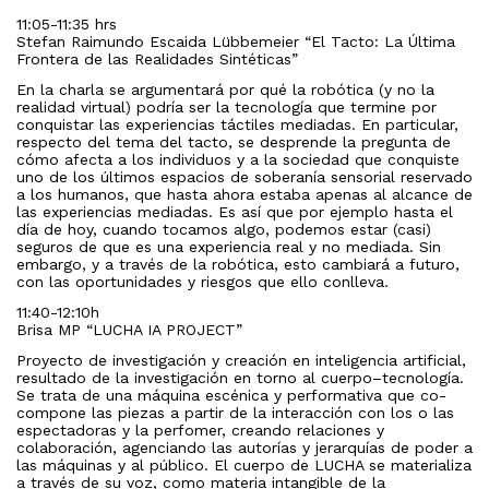
11:05-11:35 hrs
Stefan Raimundo Escaida Lübbemeier “El Tacto: La Última
Frontera de las Realidades Sintéticas”
En la charla se argumentará por qué la robótica (y no la
realidad virtual) podría ser la tecnología que termine por
conquistar las experiencias táctiles mediadas. En particular,
respecto del tema del tacto, se desprende la pregunta de
cómo afecta a los individuos y a la sociedad que conquiste
uno de los últimos espacios de soberanía sensorial reservado
a los humanos, que hasta ahora estaba apenas al alcance de
las experiencias mediadas. Es así que por ejemplo hasta el
día de hoy, cuando tocamos algo, podemos estar (casi)
seguros de que es una experiencia real y no mediada. Sin
embargo, y a través de la robótica, esto cambiará a futuro,
con las oportunidades y riesgos que ello conlleva.
11:40-12:10h
Brisa MP “LUCHA IA PROJECT”
Proyecto de investigación y creación en inteligencia artificial,
resultado de la investigación en torno al cuerpo­–tecnología.
Se trata de una máquina escénica y performativa que co-
compone las piezas a partir de la interacción con los o las
espectadoras y la perfomer, creando relaciones y
colaboración, agenciando las autorías y jerarquías de poder a
las máquinas y al público. El cuerpo de LUCHA se materializa
a través de su voz, como materia intangible de la