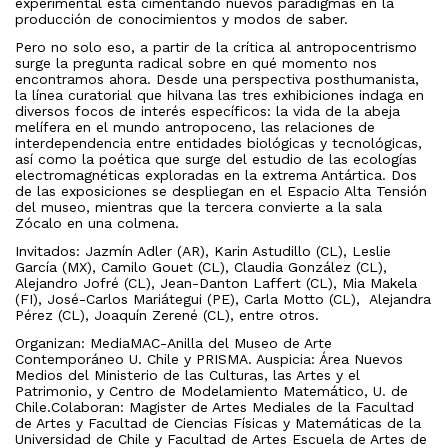
experimental está cimentando nuevos paradigmas en la
producción de conocimientos y modos de saber.
Pero no solo eso, a partir de la crítica al antropocentrismo
surge la pregunta radical sobre en qué momento nos
encontramos ahora. Desde una perspectiva posthumanista,
la línea curatorial que hilvana las tres exhibiciones indaga en
diversos focos de interés específicos: la vida de la abeja
melífera en el mundo antropoceno, las relaciones de
interdependencia entre entidades biológicas y tecnológicas,
así como la poética que surge del estudio de las ecologías
electromagnéticas exploradas en la extrema Antártica. Dos
de las exposiciones se despliegan en el Espacio Alta Tensión
del museo, mientras que la tercera convierte a la sala
Zócalo en una colmena.
Invitados: Jazmín Adler (AR), Karin Astudillo (CL), Leslie
García (MX), Camilo Gouet (CL), Claudia González (CL),
Alejandro Jofré (CL), Jean-Danton Laffert (CL), Mia Makela
(FI), José-Carlos Mariátegui (PE), Carla Motto (CL), Alejandra
Pérez (CL), Joaquín Zerené (CL), entre otros.
Organizan: MediaMAC-Anilla del Museo de Arte
Contemporáneo U. Chile y PRISMA. Auspicia: Área Nuevos
Medios del Ministerio de las Culturas, las Artes y el
Patrimonio, y Centro de Modelamiento Matemático, U. de
Chile.Colaboran: Magister de Artes Mediales de la Facultad
de Artes y Facultad de Ciencias Físicas y Matemáticas de la
Universidad de Chile y Facultad de Artes Escuela de Artes de