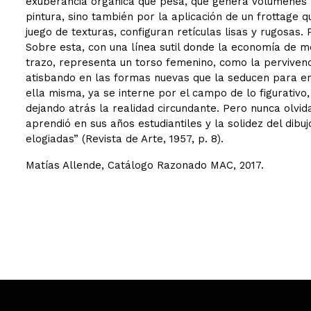
exuberancia orgánica que pesa, que genera volúmenes 
pintura, sino también por la aplicación de un frottage q
juego de texturas, configuran retículas lisas y rugosas. 
Sobre esta, con una línea sutil donde la economía de m
trazo, representa un torso femenino, como la perviven
atisbando en las formas nuevas que la seducen para en
ella misma, ya se interne por el campo de lo figurativo,
dejando atrás la realidad circundante. Pero nunca olvid
aprendió en sus años estudiantiles y la solidez del dibu
elogiadas” (Revista de Arte, 1957, p. 8).
Matías Allende, Catálogo Razonado MAC, 2017.