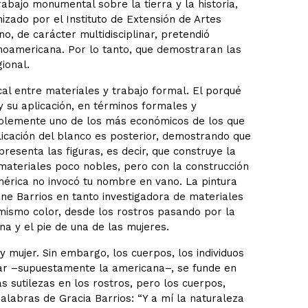
bajo monumental sobre la tierra y la historia,
zado por el Instituto de Extensión de Artes
o, de carácter multidisciplinar, pretendió
noamericana. Por lo tanto, que demostraran las
ional.
al entre materiales y trabajo formal. El porqué
y su aplicación, en términos formales y
osiblemente uno de los más económicos de los que
icación del blanco es posterior, demostrando que
esenta las figuras, es decir, que construye la
e materiales poco nobles, pero con la construcción
mérica no invocó tu nombre en vano. La pintura
iene Barrios en tanto investigadora de materiales
 mismo color, desde los rostros pasando por la
a y el pie de una de las mujeres.
y mujer. Sin embargo, los cuerpos, los individuos
tar –supuestamente la americana–, se funde en
sutilezas en los rostros, pero los cuerpos,
labras de Gracia Barrios: “Y a mí la naturaleza