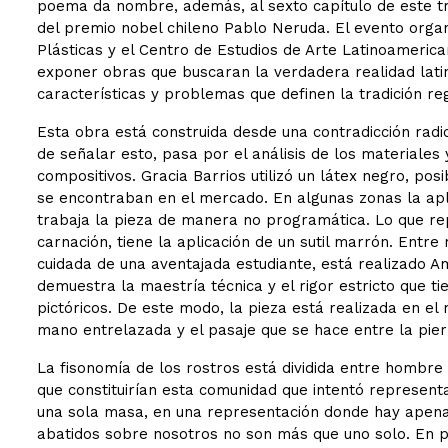
poema da nombre, además, al sexto capítulo de este tra
del premio nobel chileno Pablo Neruda. El evento organi
Plásticas y el Centro de Estudios de Arte Latinoamerican
exponer obras que buscaran la verdadera realidad lati
características y problemas que definen la tradición reg
Esta obra está construida desde una contradicción radic
de señalar esto, pasa por el análisis de los materiales 
compositivos. Gracia Barrios utilizó un látex negro, p
se encontraban en el mercado. En algunas zonas la apl
trabaja la pieza de manera no programática. Lo que repr
carnación, tiene la aplicación de un sutil marrón. Entr
cuidada de una aventajada estudiante, está realizado A
demuestra la maestría técnica y el rigor estricto que t
pictóricos. De este modo, la pieza está realizada en el
mano entrelazada y el pasaje que se hace entre la piern
La fisonomía de los rostros está dividida entre hombre 
que constituirían esta comunidad que intentó represen
una sola masa, en una representación donde hay apenas 
abatidos sobre nosotros no son más que uno solo. En pa