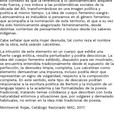
este contexto es que la referencia a lo latinoamericano adquiere
más fuerza, y nos induce a las problemáticas sociales de la
década del 80, transformándose en una imagen política y
poética al mismo tiempo. La idea de cuerpo femenino-sangre-
Latinoamérica es ineludible si pensamos en el género femenino
que acompaña a la nominación de este territorio, el que a su vez
ha sido históricamente alegorizado femeninamente, desde
distintas corrientes de pensamiento e incluso desde los saberes
indígenas.
Cabe señalar que esta mujer desnuda, tal como reza el nombre
de la obra, está usando calcetines.
La intrusión de este elemento en un cuerpo que exhibe una
fuerte carga erótica, resulta perturbador y podría descolocar. La
idea del cuerpo femenino exhibido, dispuesto para ser mostrado,
se encuentra entendida tradicionalmente desde el supuesto de la
perfección, la desnudez limpia, completa. Los calcetines como
elemento demuestran una impureza, incluso podría decir que
representan un signo de vulgaridad, respecto a la composición
completa. En este sentido, este tipo de descalces podrían
relacionarse a la escritura poética de Bertoni y la inclusión de un
lenguaje lejano a la academia y las formalidades de la poesía
tradicional, tratando temas cotidianos y que describen con toda
naturalidad entornos y situaciones que, por vulgares y demasiado
habituales, no entran en la idea más tradicional de poesía.
Montserrat Rojas, Catálogo Razonado MAC, 2017.