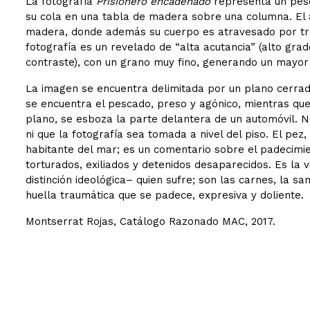
La fotografía
Prisionero encadenado
representa un pesc
su cola en una tabla de madera sobre una columna. El
madera, donde además su cuerpo es atravesado por tres
fotografía es un revelado de “alta acutancia” (alto gra
contraste), con un grano muy fino, generando un mayor e
La imagen se encuentra delimitada por un plano cerrado
se encuentra el pescado, preso y agónico, mientras que 
plano, se esboza la parte delantera de un automóvil. N
ni que la fotografía sea tomada a nivel del piso. El pez
habitante del mar; es un comentario sobre el padecimien
torturados, exiliados y detenidos desaparecidos. Es la 
distinción ideológica– quien sufre; son las carnes, la s
huella traumática que se padece, expresiva y doliente.
Montserrat Rojas, Catálogo Razonado MAC, 2017.