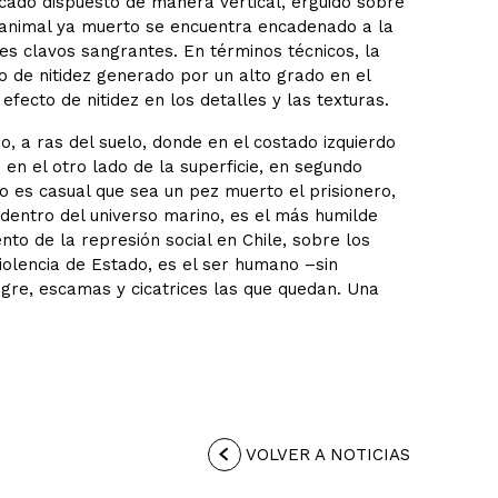
ado dispuesto de manera vertical, erguido sobre
 animal ya muerto se encuentra encadenado a la
 clavos sangrantes. En términos técnicos, la
do de nitidez generado por un alto grado en el
fecto de nitidez en los detalles y las texturas.
, a ras del suelo, donde en el costado izquierdo
en el otro lado de la superficie, en segundo
o es casual que sea un pez muerto el prisionero,
, dentro del universo marino, es el más humilde
to de la represión social en Chile, sobre los
violencia de Estado, es el ser humano –sin
angre, escamas y cicatrices las que quedan. Una
VOLVER A NOTICIAS