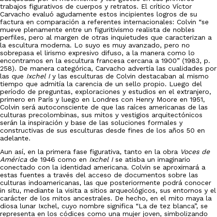
trabajos figurativos de cuerpos y retratos. El crítico Víctor
Carvacho evaluó agudamente estos incipientes logros de su
factura en comparación a referentes internacionales: Colvin “se
mueve plenamente entre un figuritivismo realista de nobles
perfiles, pero al margen de otras inquietudes que caracterizan a
la escultura moderna. Lo suyo es muy avanzado, pero no
sobrepasa el lirismo expresivo difuso, a la manera como lo
encontramos en la escultura francesa cercana a 1900” (1983, p.
258). De manera categórica, Carvacho advertía las cualidades por
las que
Ixchel I
y las esculturas de Colvin destacaban al mismo
tiempo que admitía la carencia de un sello propio. Luego del
período de preguntas, exploraciones y estudios en el extranjero,
primero en París y luego en Londres con Henry Moore en 1951,
Colvin será autoconsciente de que las raíces americanas de las
culturas precolombinas, sus mitos y vestigios arquitectónicos
serán la inspiración y base de las soluciones formales y
constructivas de sus esculturas desde fines de los años 50 en
adelante.
Aun así, en la primera fase figurativa, tanto en la obra
Voces de
América
de 1946 como en
Ixchel I
se atisba un imaginario
conectado con la identidad americana. Colvin se aproximará a
estas fuentes a través del acceso de documentos sobre las
culturas indoamericanas, las que posteriormente podrá conocer
in situ, mediante la visita a sitios arqueológicos, sus entornos y el
carácter de los mitos ancestrales. De hecho, en el mito maya la
diosa lunar Ixchel, cuyo nombre significa “La de tez blanca”, se
representa en los códices como una mujer joven, simbolizando