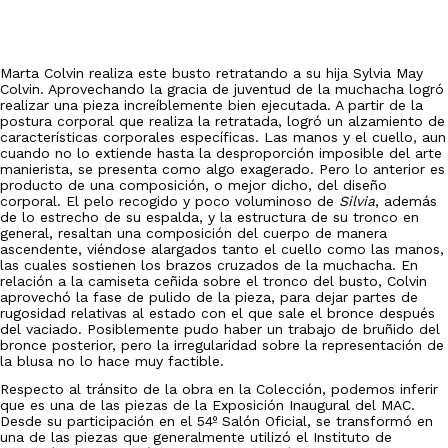
Marta Colvin realiza este busto retratando a su hija Sylvia May
Colvin. Aprovechando la gracia de juventud de la muchacha logró
realizar una pieza increíblemente bien ejecutada. A partir de la
postura corporal que realiza la retratada, logró un alzamiento de
características corporales específicas. Las manos y el cuello, aun
cuando no lo extiende hasta la desproporción imposible del arte
manierista, se presenta como algo exagerado. Pero lo anterior es
producto de una composición, o mejor dicho, del diseño
corporal. El pelo recogido y poco voluminoso de
Silvia
, además
de lo estrecho de su espalda, y la estructura de su tronco en
general, resaltan una composición del cuerpo de manera
ascendente, viéndose alargados tanto el cuello como las manos,
las cuales sostienen los brazos cruzados de la muchacha. En
relación a la camiseta ceñida sobre el tronco del busto, Colvin
aprovechó la fase de pulido de la pieza, para dejar partes de
rugosidad relativas al estado con el que sale el bronce después
del vaciado. Posiblemente pudo haber un trabajo de bruñido del
bronce posterior, pero la irregularidad sobre la representación de
la blusa no lo hace muy factible.
Respecto al tránsito de la obra en la Colección, podemos inferir
que es una de las piezas de la Exposición Inaugural del MAC.
Desde su participación en el 54º Salón Oficial, se transformó en
una de las piezas que generalmente utilizó el Instituto de