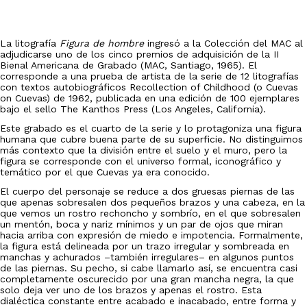
La litografía
Figura de hombre
ingresó a la Colección del MAC al
adjudicarse uno de los cinco premios de adquisición de la II
Bienal Americana de Grabado (MAC, Santiago, 1965). El
corresponde a una prueba de artista de la serie de 12 litografías
con textos autobiográficos Recollection of Childhood (o Cuevas
on Cuevas) de 1962, publicada en una edición de 100 ejemplares
bajo el sello The Kanthos Press (Los Angeles, California).
Este grabado es el cuarto de la serie y lo protagoniza una figura
humana que cubre buena parte de su superficie. No distinguimos
más contexto que la división entre el suelo y el muro, pero la
figura se corresponde con el universo formal, iconográfico y
temático por el que Cuevas ya era conocido.
El cuerpo del personaje se reduce a dos gruesas piernas de las
que apenas sobresalen dos pequeños brazos y una cabeza, en la
que vemos un rostro rechoncho y sombrío, en el que sobresalen
un mentón, boca y nariz mínimos y un par de ojos que miran
hacia arriba con expresión de miedo e impotencia. Formalmente,
la figura está delineada por un trazo irregular y sombreada en
manchas y achurados –también irregulares– en algunos puntos
de las piernas. Su pecho, si cabe llamarlo así, se encuentra casi
completamente oscurecido por una gran mancha negra, la que
solo deja ver uno de los brazos y apenas el rostro. Esta
dialéctica constante entre acabado e inacabado, entre forma y