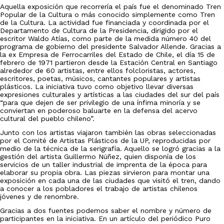
Aquella exposición que recorrería el país fue el denominado Tren
Popular de la Cultura o más conocido simplemente como Tren
de la Cultura. La actividad fue financiada y coordinada por el
Departamento de Cultura de la Presidencia, dirigido por el
escritor Waldo Atías, como parte de la medida número 40 del
programa de gobierno del presidente Salvador Allende. Gracias a
la ex Empresa de Ferrocarriles del Estado de Chile, el día 15 de
febrero de 1971 partieron desde la Estación Central en Santiago
alrededor de 60 artistas, entre ellos folcloristas, actores,
escritores, poetas, músicos, cantantes populares y artistas
plásticos. La iniciativa tuvo como objetivo llevar diversas
expresiones culturales y artísticas a las ciudades del sur del país
“para que dejen de ser privilegio de una ínfima minoría y se
conviertan en poderoso baluarte en la defensa del acervo
cultural del pueblo chileno”.
Junto con los artistas viajaron también las obras seleccionadas
por el Comité de Artistas Plásticos de la UP, reproducidas por
medio de la técnica de la serigrafía. Aquello se logró gracias a la
gestión del artista Guillermo Núñez, quien disponía de los
servicios de un taller industrial de imprenta de la época para
elaborar su propia obra. Las piezas sirvieron para montar una
exposición en cada una de las ciudades que visitó el tren, dando
a conocer a los pobladores el trabajo de artistas chilenos
jóvenes y de renombre.
Gracias a dos fuentes podemos saber el nombre y número de
participantes en la iniciativa. En un artículo del periódico Puro