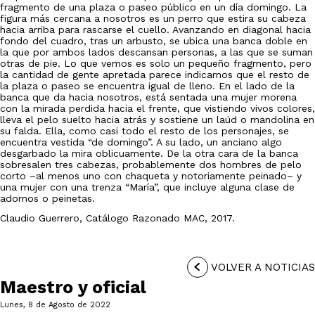
fragmento de una plaza o paseo público en un día domingo. La
figura más cercana a nosotros es un perro que estira su cabeza
hacia arriba para rascarse el cuello. Avanzando en diagonal hacia
fondo del cuadro, tras un arbusto, se ubica una banca doble en
la que por ambos lados descansan personas, a las que se suman
otras de pie. Lo que vemos es solo un pequeño fragmento, pero
la cantidad de gente apretada parece indicarnos que el resto de
la plaza o paseo se encuentra igual de lleno. En el lado de la
banca que da hacia nosotros, está sentada una mujer morena
con la mirada perdida hacia el frente, que vistiendo vivos colores,
lleva el pelo suelto hacia atrás y sostiene un laúd o mandolina en
su falda. Ella, como casi todo el resto de los personajes, se
encuentra vestida “de domingo”. A su lado, un anciano algo
desgarbado la mira oblicuamente. De la otra cara de la banca
sobresalen tres cabezas, probablemente dos hombres de pelo
corto –al menos uno con chaqueta y notoriamente peinado– y
una mujer con una trenza “María”, que incluye alguna clase de
adornos o peinetas.
Claudio Guerrero, Catálogo Razonado MAC, 2017.
VOLVER A NOTICIAS
Maestro y oficial
Lunes, 8 de Agosto de 2022