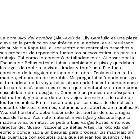
La obra
Aku del hombre
(Aku-Aku) de Lily Garafulic es una pieza
clave en la producción escultórica de la artista, es el resultado
de su viaje a Rapa Nui, el encuentro con materiales desechos y
sus procesos de reparación fueron los nuevos estímulos para su
trabajo. Tal como lo comentó detalladamente: “Al pasar por la
Escuela de Bellas Artes estaban cambiando el piso y quedaban
las vigas de roble a la vista, tiradas y tomé una. Ese fue el
comienzo de la siguiente etapa de mi obra. Tenía en la mira la
madera, el corazón de un roble. Me preguntaba: ‘donde consigo
esta madera, no la voy a tallar ni pretendo hacer la competencia
a la naturaleza’, puesto esto es lo que la naturaleza ofrece como
casualidad, como desgaste. Comencé un proceso de búsqueda
del material, y me acordé de los viejos durmientes de roble de
los ferrocarriles. En mis recorridos por las casas de demolición
encontré dinteles enormes, columnas de soportes de murallas. El
‘Aku del hombre’… debe haber sido del portón de una antigua
casa de fundo. Acumulé material, investigué y descubrí que la
madera tenía termitas. Le pedí a Luis Vargas Rosas, entonces
Director del Museo [Nacional de Bellas Artes], la rotonda del
edificio donde había un basural, para procesar las maderas; ahí
las quemaba con sopletes para que salieran los gusanos y les