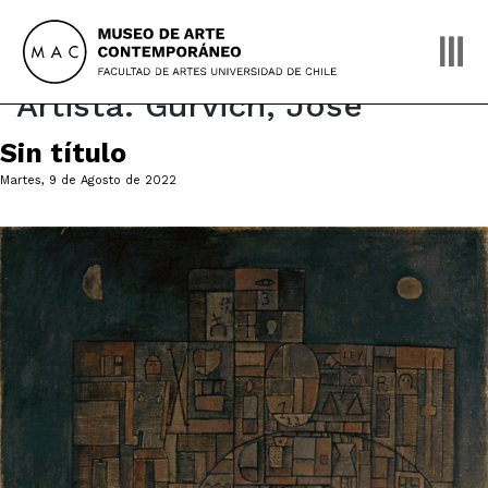
Skip
to
content
Artista:
Gurvich, José
Sin título
Martes, 9 de Agosto de 2022