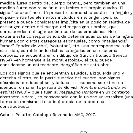
medida áurea dentro del cuerpo central, pero también en una
medida áurea con relación a los límites del propio cuadro. El
signo “corazón” no está presente –como sí lo están el triángulo y
el pez– entre los elementos incluidos en el origen, pero su
presencia puede considerarse implícita en la posición relativa de
ese origen dentro del cuerpo del megasigno Hombre, que
correspondería al lugar excéntrico de las emociones. No es
extraña esta correspondencia de determinadas zonas de la figura
humana con ciertas categorías espirituales, como “inteligencia”,
“amor”, “poder de vida”, “voluntad”, etc. Una correspondencia de
este tipo, estratificando dichas categorías en un esquema
corporal, se encuentra en un dibujo de Gurvich titulado Séneca
(1954) –en homenaje a la moral estoica–, el cual puede
considerarse un antecedente ideográfico de esta obra.
Los dos signos que se encuentran aislados, a izquierda uno y
derecha el otro, en la parte superior del cuadro, son signos
cósmicos referidos al sol y la luna –el esquema se reitera en
idéntica forma en la pintura de Gurvich
Hombre construido en
espiral
(1960)– que sitúan al
megasigno
Hombre
en un contexto
abstracto-sideral, en consonancia con la unidad universalista (una
forma de monismo filosófico) propia de la doctrina
constructivista.
Gabriel Peluffo, Catálogo Razonado MAC, 2017.