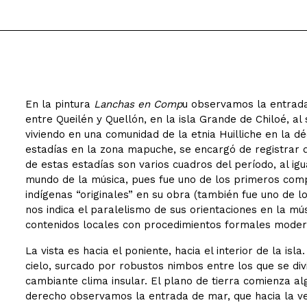
En la pintura
Lanchas en Comp
u observamos la entrada
entre Queilén y Quellón, en la isla Grande de Chiloé, al
viviendo en una comunidad de la etnia Huilliche en la d
estadías en la zona mapuche, se encargó de registrar d
de estas estadías son varios cuadros del período, al i
mundo de la música, pues fue uno de los primeros compo
indígenas “originales” en su obra (también fue uno de l
nos indica el paralelismo de sus orientaciones en la mús
contenidos locales con procedimientos formales moder
La vista es hacia el poniente, hacia el interior de la is
cielo, surcado por robustos nimbos entre los que se divis
cambiante clima insular. El plano de tierra comienza al
derecho observamos la entrada de mar, que hacia la ver