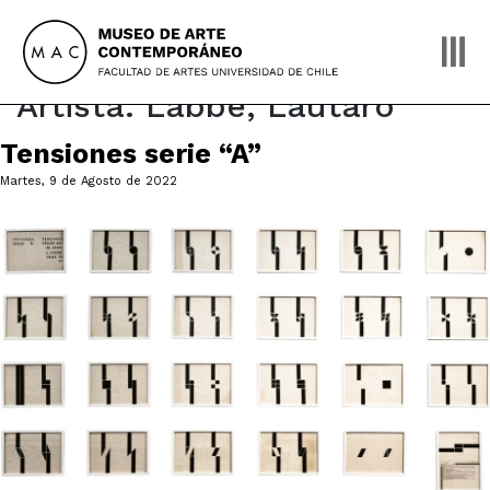
Skip
to
content
Artista:
Labbé, Lautaro
Tensiones serie “A”
Martes, 9 de Agosto de 2022