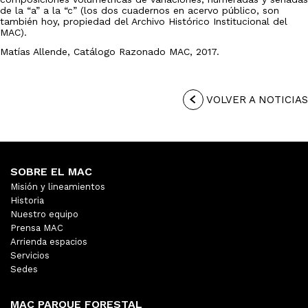
de la “a” a la “c” (los dos cuadernos en acervo público, son
también hoy, propiedad del Archivo Histórico Institucional del
MAC).
Matías Allende, Catálogo Razonado MAC, 2017.
VOLVER A NOTICIAS
SOBRE EL MAC
Misión y lineamientos
Historia
Nuestro equipo
Prensa MAC
Arrienda espacios
Servicios
Sedes
MAC PARQUE FORESTAL