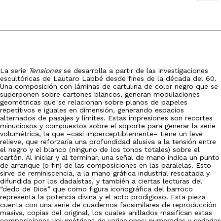
La serie
Tensiones
se desarrolla a partir de las investigaciones
escultóricas de Lautaro Labbé desde fines de la década del 60.
Una composición con láminas de cartulina de color negro que se
superponen sobre cartones blancos, generan modulaciones
geométricas que se relacionan sobre planos de papeles
repetitivos e iguales en dimensión, generando espacios
alternados de pasajes y límites. Estas impresiones son recortes
minuciosos y compuestos sobre el soporte para generar la serie
volumétrica, la que –casi imperceptiblemente– tiene un leve
relieve, que reforzaría una profundidad alusiva a la tensión entre
el negro y el blanco (ninguno de los tonos totales) sobre el
cartón. Al iniciar y al terminar, una señal de mano indica un punto
de arranque (o fin) de las composiciones en las paralelas. Esto
sirve de reminiscencia, a la mano gráfica industrial rescatada y
difundida por los dadaístas, y también a ciertas lecturas del
“dedo de Dios” que como figura iconográfica del barroco
representa la potencia divina y el acto prodigioso. Esta pieza
cuenta con una serie de cuadernos facsimilares de reproducción
masiva, copias del original, los cuales anillados masifican estas
composiciones volumétricas de variaciones; numeradas y seriadas