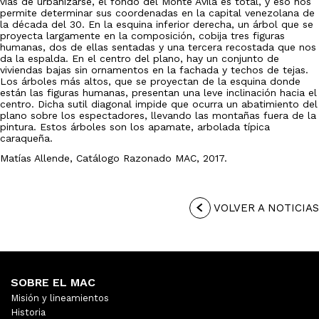
vías de urbanizarse, el fondo del Monte Ávila es total, y eso nos
permite determinar sus coordenadas en la capital venezolana de
la década del 30. En la esquina inferior derecha, un árbol que se
proyecta largamente en la composición, cobija tres figuras
humanas, dos de ellas sentadas y una tercera recostada que nos
da la espalda. En el centro del plano, hay un conjunto de
viviendas bajas sin ornamentos en la fachada y techos de tejas.
Los árboles más altos, que se proyectan de la esquina donde
están las figuras humanas, presentan una leve inclinación hacia el
centro. Dicha sutil diagonal impide que ocurra un abatimiento del
plano sobre los espectadores, llevando las montañas fuera de la
pintura. Estos árboles son los apamate, arbolada típica
caraqueña.
Matías Allende, Catálogo Razonado MAC, 2017.
VOLVER A NOTICIAS
SOBRE EL MAC
Misión y lineamientos
Historia