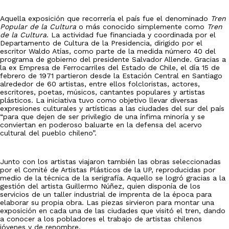
Aquella exposición que recorrería el país fue el denominado
Tren
Popular de la Cultura
o más conocido simplemente como
Tren
de la Cultura
. La actividad fue financiada y coordinada por el
Departamento de Cultura de la Presidencia, dirigido por el
escritor Waldo Atías, como parte de la medida número 40 del
programa de gobierno del presidente Salvador Allende. Gracias a
la ex Empresa de Ferrocarriles del Estado de Chile, el día 15 de
febrero de 1971 partieron desde la Estación Central en Santiago
alrededor de 60 artistas, entre ellos folcloristas, actores,
escritores, poetas, músicos, cantantes populares y artistas
plásticos. La iniciativa tuvo como objetivo llevar diversas
expresiones culturales y artísticas a las ciudades del sur del país
“para que dejen de ser privilegio de una ínfima minoría y se
conviertan en poderoso baluarte en la defensa del acervo
cultural del pueblo chileno”.
Junto con los artistas viajaron también las obras seleccionadas
por el Comité de Artistas Plásticos de la UP, reproducidas por
medio de la técnica de la serigrafía. Aquello se logró gracias a la
gestión del artista Guillermo Núñez, quien disponía de los
servicios de un taller industrial de imprenta de la época para
elaborar su propia obra. Las piezas sirvieron para montar una
exposición en cada una de las ciudades que visitó el tren, dando
a conocer a los pobladores el trabajo de artistas chilenos
jóvenes y de renombre.