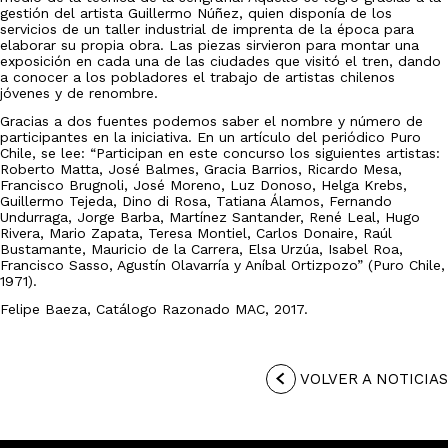
gestión del artista Guillermo Núñez, quien disponía de los
servicios de un taller industrial de imprenta de la época para
elaborar su propia obra. Las piezas sirvieron para montar una
exposición en cada una de las ciudades que visitó el tren, dando
a conocer a los pobladores el trabajo de artistas chilenos
jóvenes y de renombre.
Gracias a dos fuentes podemos saber el nombre y número de
participantes en la iniciativa. En un artículo del periódico Puro
Chile, se lee: “Participan en este concurso los siguientes artistas:
Roberto Matta, José Balmes, Gracia Barrios, Ricardo Mesa,
Francisco Brugnoli, José Moreno, Luz Donoso, Helga Krebs,
Guillermo Tejeda, Dino di Rosa, Tatiana Álamos, Fernando
Undurraga, Jorge Barba, Martínez Santander, René Leal, Hugo
Rivera, Mario Zapata, Teresa Montiel, Carlos Donaire, Raúl
Bustamante, Mauricio de la Carrera, Elsa Urzúa, Isabel Roa,
Francisco Sasso, Agustín Olavarría y Aníbal Ortizpozo” (Puro Chile,
1971).
Felipe Baeza, Catálogo Razonado MAC, 2017.
VOLVER A NOTICIAS