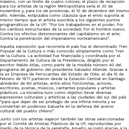
máximo, con un límite de cuatro colores; el plazo de recepción
para los artistas de la región Metropolitana sería el 30 de
noviembre y, para los de provincias, el 10 de diciembre del mismo
año. Además, estipulaba como cláusula que el envío suponía al
mismo tiempo que el artista suscribía a los siguientes puntos
programáticos de la UP: “Por los trabajadores en el poder; Por
los cambios estructurales de la sociedad; Por el hombre nuevo;
Contra los efectos distorsionantes del capitalismo en el arte;
Contra la penetración del imperialismo norteamericano”.
Aquella exposición que recorrería el país fue el denominado Tren
Popular de la Cultura o más conocido simplemente como Tren
de la Cultura. La actividad fue financiada y coordinada por el
Departamento de Cultura de la Presidencia, dirigido por el
escritor Waldo Atías, como parte de la medida número 40 del
programa de gobierno del presidente Salvador Allende. Gracias a
la ex Empresa de Ferrocarriles del Estado de Chile, el día 15 de
febrero de 1971 partieron desde la Estación Central en Santiago
alrededor de 60 artistas, entre ellos folcloristas, actores,
escritores, poetas, músicos, cantantes populares y artistas
plásticos. La iniciativa tuvo como objetivo llevar diversas
expresiones culturales y artísticas a las ciudades del sur del país
“para que dejen de ser privilegio de una ínfima minoría y se
conviertan en poderoso baluarte en la defensa del acervo
cultural del pueblo chileno”.
Junto con los artistas viajaron también las obras seleccionadas
por el Comité de Artistas Plásticos de la UP, reproducidas por
medio de la técnica de la serigrafía. Aquello se logró gracias a la