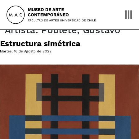
Skip
to
content
Artista:
Poblete, Gustavo
Estructura simétrica
Martes, 16 de Agosto de 2022