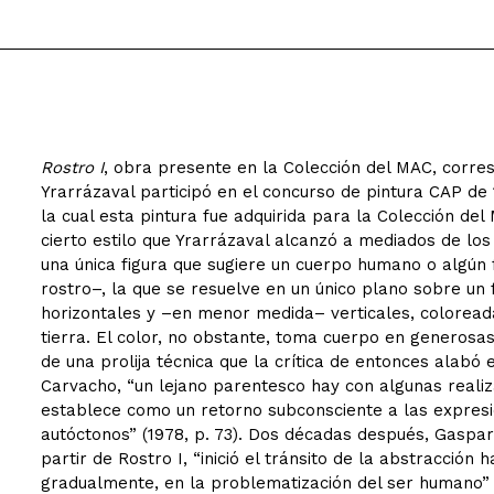
Rostro I
, obra presente en la Colección del MAC, corre
Yrarrázaval participó en el concurso de pintura CAP de
la cual esta pintura fue adquirida para la Colección de
cierto estilo que Yrarrázaval alcanzó a mediados de lo
una única figura que sugiere un cuerpo humano o algú
rostro–, la que se resuelve en un único plano sobre un 
horizontales y –en menor medida– verticales, colorea
tierra. El color, no obstante, toma cuerpo en generosa
de una prolija técnica que la crítica de entonces alabó e
Carvacho, “un lejano parentesco hay con algunas realiza
establece como un retorno subconsciente a las expresio
autóctonos” (1978, p. 73). Dos décadas después, Gaspar 
partir de Rostro I, “inició el tránsito de la abstracción 
gradualmente, en la problematización del ser humano” (G