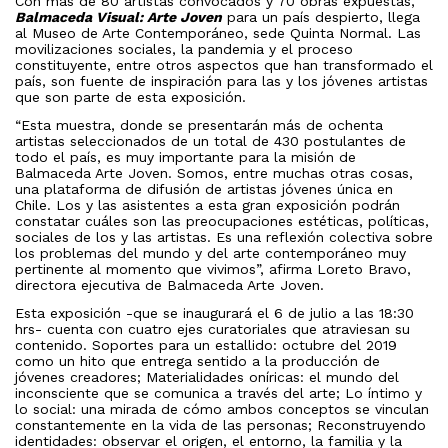
Con más de 80 artistas convocados y 70 obras expuestas,
Balmaceda Visual: Arte Joven
para un país despierto, llega
al Museo de Arte Contemporáneo, sede Quinta Normal. Las
movilizaciones sociales, la pandemia y el proceso
constituyente, entre otros aspectos que han transformado el
país, son fuente de inspiración para las y los jóvenes artistas
que son parte de esta exposición.
“Esta muestra, donde se presentarán más de ochenta
artistas seleccionados de un total de 430 postulantes de
todo el país, es muy importante para la misión de
Balmaceda Arte Joven. Somos, entre muchas otras cosas,
una plataforma de difusión de artistas jóvenes única en
Chile. Los y las asistentes a esta gran exposición podrán
constatar cuáles son las preocupaciones estéticas, políticas,
sociales de los y las artistas. Es una reflexión colectiva sobre
los problemas del mundo y del arte contemporáneo muy
pertinente al momento que vivimos”, afirma Loreto Bravo,
directora ejecutiva de Balmaceda Arte Joven.
Esta exposición -que se inaugurará el 6 de julio a las 18:30
hrs- cuenta con cuatro ejes curatoriales que atraviesan su
contenido. Soportes para un estallido: octubre del 2019
como un hito que entrega sentido a la producción de
jóvenes creadores; Materialidades oníricas: el mundo del
inconsciente que se comunica a través del arte; Lo íntimo y
lo social: una mirada de cómo ambos conceptos se vinculan
constantemente en la vida de las personas; Reconstruyendo
identidades: observar el origen, el entorno, la familia y la