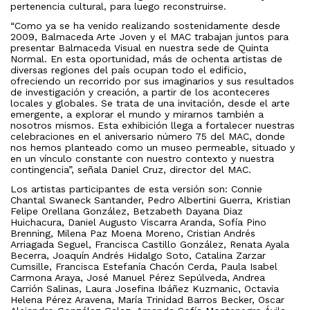
pertenencia cultural, para luego reconstruirse.
“Como ya se ha venido realizando sostenidamente desde
2009, Balmaceda Arte Joven y el MAC trabajan juntos para
presentar Balmaceda Visual en nuestra sede de Quinta
Normal. En esta oportunidad, más de ochenta artistas de
diversas regiones del país ocupan todo el edificio,
ofreciendo un recorrido por sus imaginarios y sus resultados
de investigación y creación, a partir de los aconteceres
locales y globales. Se trata de una invitación, desde el arte
emergente, a explorar el mundo y mirarnos también a
nosotros mismos. Esta exhibición llega a fortalecer nuestras
celebraciones en el aniversario número 75 del MAC, donde
nos hemos planteado como un museo permeable, situado y
en un vínculo constante con nuestro contexto y nuestra
contingencia”, señala Daniel Cruz, director del MAC.
Los artistas participantes de esta versión son: Connie
Chantal Swaneck Santander, Pedro Albertini Guerra, Kristian
Felipe Orellana González, Betzabeth Dayana Diaz
Huichacura, Daniel Augusto Viscarra Aranda, Sofía Pino
Brenning, Milena Paz Moena Moreno, Cristian Andrés
Arriagada Seguel, Francisca Castillo González, Renata Ayala
Becerra, Joaquín Andrés Hidalgo Soto, Catalina Zarzar
Cumsille, Francisca Estefanía Chacón Cerda, Paula Isabel
Carmona Araya, José Manuel Pérez Sepúlveda, Andrea
Carrión Salinas, Laura Josefina Ibáñez Kuzmanic, Octavia
Helena Pérez Aravena, María Trinidad Barros Becker, Oscar