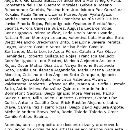
Alejandro González Galaz, Amanda Sofía Montenegro Ávila,
Constanza del Pilar Guerrero Morales, Gabriela Rosario
Bahamonde Courbis, Paulina Kim Joo, Isidora Paz González
Kukulis, Paula Ximena Lizama Flores, Aylén Ayala Ayala,
Andrés Parra Herrera, Camila Francisca Murúa Solís, Felipe
Javier Pineda Rojas, Felipe Ignacio Oyaneder Santibáñez,
Jacinta Aurora Canessa Suárez, Augusta Lecaros Solar,
Carlos Ignacio Palma Muñoz, Carla Rocío Mora Ovando,
Natalia Belén Montoya Lecaros, Valentina Lola Morales Soto,
Diego Alejandro Dreckmann Brito, Geraldine Javiera Peralta
Lagos, Javiera Castillo Varas, Melisa Belén Castillo
Santander, María Loreto Azola Pérez, Catalina Paz Olave
Fernández, Roberto Quilaqueo Rojas, Francisca Mellado
Carreño, Ignacio Lara Bustos, Mariana Alejandra Arellano
Rojas, Oscar Matías Díaz Jara, Vanya Simoné Sepúlveda
Soto, Danila Lou Ilabaca Argandoña, María Cristina Gacitúa
Mansilla, Catalina de los Ángeles Soto Curaqueo, Ignacio
Esteban Quezada Ayala, Francisca Valentina Álvarez
Valderrama, Mariette Lefranc Acuña, Marina Yu, Sofía Guzmán
Soto, Astrid Milena González Quintero, Martín Andre
Bonnefont Gacitua, Diego Ignacio Mora Meneses, Pablo
Suazo Suazo, Milla Belén Gutiérrez Gutiérrez, Simón Díaz
Cuffin, Antonio Castillo Coo, Erick Bastián Alejandro Labra
Olave, Camila Paz Pizarro Rojas, Diego David Aguilera Argote,
Michelle Andrea Bravo Peña, Rocío Toledo Toledo y Omar
Camilo Antileo Espina.
Además, con el propósito de descentralizar y promover la
circulación de obras de los artistas seleccionados para esta