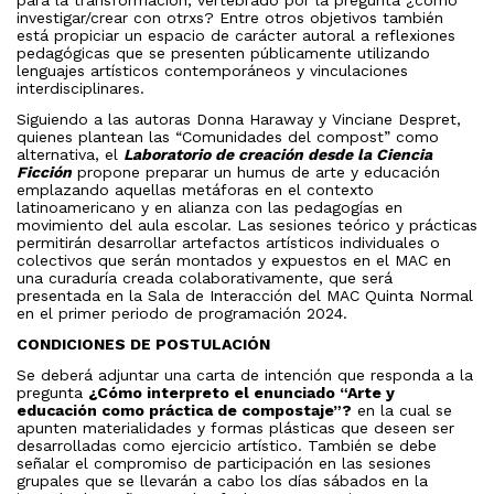
para la transformación, vertebrado por la pregunta ¿cómo
investigar/crear con otrxs? Entre otros objetivos también
está propiciar un espacio de carácter autoral a reflexiones
pedagógicas que se presenten públicamente utilizando
lenguajes artísticos contemporáneos y vinculaciones
interdisciplinares.
Siguiendo a las autoras Donna Haraway y Vinciane Despret,
quienes plantean las “Comunidades del compost” como
alternativa, el
Laboratorio de creación desde la Ciencia
Ficción
propone preparar un humus de arte y educación
emplazando aquellas metáforas en el contexto
latinoamericano y en alianza con las pedagogías en
movimiento del aula escolar. Las sesiones teórico y prácticas
permitirán desarrollar artefactos artísticos individuales o
colectivos que serán montados y expuestos en el MAC en
una curaduría creada colaborativamente, que será
presentada en la Sala de Interacción del MAC Quinta Normal
en el primer periodo de programación 2024.
CONDICIONES DE POSTULACIÓN
Se deberá adjuntar una carta de intención que responda a la
pregunta
¿Cómo interpreto el enunciado “Arte y
educación como práctica de compostaje”?
en la cual se
apunten materialidades y formas plásticas que deseen ser
desarrolladas como ejercicio artístico. También se debe
señalar el compromiso de participación en las sesiones
grupales que se llevarán a cabo los días sábados en la