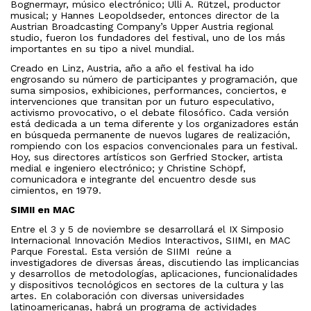
Bognermayr, músico electrónico; Ulli A. Rützel, productor
musical; y Hannes Leopoldseder, entonces director de la
Austrian Broadcasting Company’s Upper Austria regional
studio, fueron los fundadores del festival, uno de los más
importantes en su tipo a nivel mundial.
Creado en Linz, Austria, año a año el festival ha ido
engrosando su número de participantes y programación, que
suma simposios, exhibiciones, performances, conciertos, e
intervenciones que transitan por un futuro especulativo,
activismo provocativo, o el debate filosófico. Cada versión
está dedicada a un tema diferente y los organizadores están
en búsqueda permanente de nuevos lugares de realización,
rompiendo con los espacios convencionales para un festival.
Hoy, sus directores artísticos son Gerfried Stocker, artista
medial e ingeniero electrónico; y Christine Schöpf,
comunicadora e integrante del encuentro desde sus
cimientos, en 1979.
SIMII en MAC
Entre el 3 y 5 de noviembre se desarrollará el IX Simposio
Internacional Innovación Medios Interactivos, SIIMI, en MAC
Parque Forestal. Esta versión de SIIMI reúne a
investigadores de diversas áreas, discutiendo las implicancias
y desarrollos de metodologías, aplicaciones, funcionalidades
y dispositivos tecnológicos en sectores de la cultura y las
artes. En colaboración con diversas universidades
latinoamericanas, habrá un programa de actividades