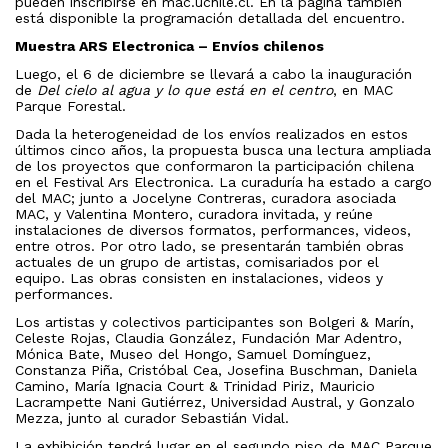
pueden inscribirse en mac.uchile.cl. En la página también
está disponible la programación detallada del encuentro.
Muestra ARS Electronica – Envíos chilenos
Luego, el 6 de diciembre se llevará a cabo la inauguración
de
Del cielo al agua y lo que está en el centro
, en MAC
Parque Forestal.
Dada la heterogeneidad de los envíos realizados en estos
últimos cinco años, la propuesta busca una lectura ampliada
de los proyectos que conformaron la participación chilena
en el Festival Ars Electronica. La curaduría ha estado a cargo
del MAC; junto a Jocelyne Contreras, curadora asociada
MAC, y Valentina Montero, curadora invitada, y reúne
instalaciones de diversos formatos, performances, videos,
entre otros. Por otro lado, se presentarán también obras
actuales de un grupo de artistas, comisariados por el
equipo. Las obras consisten en instalaciones, videos y
performances.
Los artistas y colectivos participantes son Bolgeri & Marín,
Celeste Rojas, Claudia González, Fundación Mar Adentro,
Mónica Bate, Museo del Hongo, Samuel Domínguez,
Constanza Piña, Cristóbal Cea, Josefina Buschman, Daniela
Camino, María Ignacia Court & Trinidad Piriz, Mauricio
Lacrampette Nani Gutiérrez, Universidad Austral, y Gonzalo
Mezza, junto al curador Sebastián Vidal.
La exhibición tendrá lugar en el segundo piso de MAC Parque