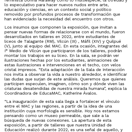
lo especulativo para hacer nuevos nudos entre arte,
educación y ciencias, en un contexto social y político
removido por profundos procesos de transformación que
han evidenciado la necesidad del encuentro con otros.
Los insumos que componen la exposición, que invitan a
pensar nuevas formas de relacionarse con el mundo, fueron
desarrollados en talleres en 2022, entre estudiantes de
liceos de Talagante (RM), Vilcún (IX) , Máfil (XIV) y Quilpué
(V), junto al equipo del MAC. En esta ocasión, integrantes del
I° Medio de Vilcún que participaron de los talleres, podrán
montar los trabajos en su liceo. En la sala, se podrán ver
ilustraciones hechas por los estudiantes, animaciones de
estas ilustraciones e intervenciones en el techo, con velos
cristal impresos. “Esta adaptación de la Sala de Interacción
nos invita a observar la vida a nuestro alrededor, e identificar
las dudas que surjan de este análisis. Queremos que quienes
participen especulen, imaginen, cómo son y dónde viven las
criaturas desatendidas de nuestra mirada humana”, explica la
Coordinadora de EducaMAC, Katherine Ávalos.
“La inauguración de esta sala llega a fortalecer el vínculo
entre el MAC y las regiones, a partir de la idea de una
institución cuya morfología es sensible. Hoy nos estamos
pensando como un museo permeable, que sale a la
búsqueda de nuevas conexiones. La apertura de esta
exposición, a partir de talleres que nuestra Unidad de
Educación realizó durante 2022, es una señal de aquello, y