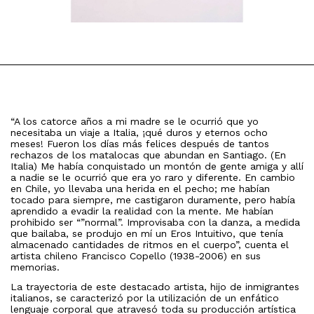
“A los catorce años a mi madre se le ocurrió que yo
necesitaba un viaje a Italia, ¡qué duros y eternos ocho
meses! Fueron los días más felices después de tantos
rechazos de los matalocas que abundan en Santiago. (En
Italia) Me había conquistado un montón de gente amiga y allí
a nadie se le ocurrió que era yo raro y diferente. En cambio
en Chile, yo llevaba una herida en el pecho; me habían
tocado para siempre, me castigaron duramente, pero había
aprendido a evadir la realidad con la mente. Me habían
prohibido ser “”normal”. Improvisaba con la danza, a medida
que bailaba, se produjo en mí un Eros Intuitivo, que tenía
almacenado cantidades de ritmos en el cuerpo”, cuenta el
artista chileno Francisco Copello (1938-2006) en sus
memorias.
La trayectoria de este destacado artista, hijo de inmigrantes
italianos, se caracterizó por la utilización de un enfático
lenguaje corporal que atravesó toda su producción artística