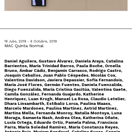
19 Julio, 2019 - 6 Octubre, 2019
MAC Quinta Normal
Daniel Aguilera, Gustavo Álvarez, Daniela Araya, Catalina
Barrientos, María Trinidad Barros, Paula Boche, Ornella
Bruno, Ámbar Cádiz, Benjamín Carrasco, Rodrigo Castro,
Joaquín Ceballos, Juan Pablo Céspedes, Nicolás Cox,
Valentina Davidson, Javiera Depassier, Sofía Fernandois,
María José Flores, Germán Fuentes, Daniela Fuenzalida,
Diego Fuenzalida, María Cristina Gacitúa, Valentina Gaete,
Camila González, Fernanda Guajardo, Katherine
Henríquez, Luan Krogh, Manuel La Rosa, Claudio Letelier,
Dhara Linsambarth, Estíbaliz Lorca, Paulina Maass,
Marcelo Mardones, Paulina Martínez, Astrid Martínez,
Martina Mella, Fernanda Monroy, Natalia Montoya, Luna
Moraga, Samanta Nash, Andrea Olea, Katherina Oñate,
Lucía Ortega, Eduardo Ortiz, Pamela Palma, Francisca
Parra, María Soledad Ramírez, María Constanza Reyes,
Antonia Ruiz, Myriam Sandoval, Catalina Suazo, Connie