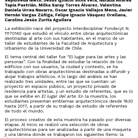
Sepúlveda Nieto, Jesús Ignacio Silva Vera, Natalia Andrea
Tapia Pastrián, Milka Saray Torres Álvarez, Valentina
Daniela Urrea Navarro, Oscar Ignacio Vallejos Mena, Javier
Hernán Vargas Zúñiga, Felipe Ignacio Vásquez Orellana,
Carolina Jesús Zurita Aguilera
La exhibición nace del proyecto interdisciplinar Fondecyt N.
11170140 que estudió el vínculo entre obras arquitectónicas
destinadas al arte con sus habitantes, en el marco de un
taller de estudiantes de la Facultad de Arquitectura y
Urbanismo de la Universidad de Chile.
El tema central del taller fue “El lugar para las artes y las
personas”. Con la finalidad de estudiar la relación de los
edificios con sus usuarios, la ciudad y contexto, se ha
trabajado con obras arquitectónicas destinadas a difundir y
alojar trabajos artísticos. A lo largo del análisis se han
realizado tres unidades, entre las que se cuentan: un
proyecto en espacio público, un proyecto privado de
residencia para artistas, y un estudio de referentes, que es lo
que se exhibe en
El lugar del arte
. En la muestra, los
estudiantes presentan emblemas arquitectónicos desde 1830
hasta 2017, a partir de su trabajo de estudio de referentes
de todo el mundo.
El proceso creativo de esta muestra ha pasado por diversas
etapas. Al inicio se realizó una selección de obras
arquitectónicas para ser analizadas a partir de una maqueta
y una lámina donde se trabajaron los siguientes ítems: la