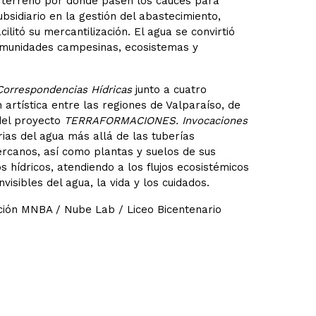
un terreno por donde pasen los cauces para
bsidiario en la gestión del abastecimiento,
ilitó su mercantilización. El agua se convirtió
omunidades campesinas, ecosistemas y
Correspondencias Hídricas
junto a cuatro
 artística entre las regiones de Valparaíso, de
del proyecto
TERRAFORMACIONES. Invocaciones
orias del agua más allá de las tuberías
ercanos, así como plantas y suelos de sus
s hídricos, atendiendo a los flujos ecosistémicos
isibles del agua, la vida y los cuidados.
ción MNBA / Nube Lab / Liceo Bicentenario