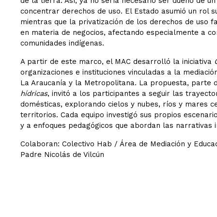
de la tierra. Así, ya no sería necesario ser dueño de 
concentrar derechos de uso. El Estado asumió un rol su
mientras que la privatización de los derechos de uso fac
en materia de negocios, afectando especialmente a c
comunidades indígenas.
A partir de este marco, el MAC desarrolló la iniciativa
organizaciones e instituciones vinculadas a la mediación
La Araucanía y la Metropolitana. La propuesta, parte 
hídricas
, invitó a los participantes a seguir las trayect
domésticas, explorando cielos y nubes, ríos y mares c
territorios. Cada equipo investigó sus propios escenario
y a enfoques pedagógicos que abordan las narrativas inv
Colaboran: Colectivo Hab / Área de Mediación y Educa
Padre Nicolás de Vilcún