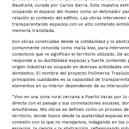
Baudrand, curada por Carlos Sierra. Esta muestra exhib
ocupando el espacio del museo como un detonador par
relación al contexto del edificio. Las obras interviene
transparentando espacios con un alto contenido simbóli
memoria transitada.
Son obras construidas desde la cotidianidad y lo abstrac
comúnmente conocida como malla kiwi, para intervenir 
conectivos que re significan el territorio utilizado. De a
responde a su ductibilidad espacial y fuerte contenido 
origen industrial es ocupado en diversas actividades vin
doméstico. El nombre del proyecto Polímeros Traslúcid
principales cualidades es la capacidad de transparenta
elementos en su interior dependiendo de su interacción
“Vivo en una zona rural cercana a Puerto Varas por lo 
directa con el paisaje y sus connotaciones sociales, do
simultáneas. Mis obras se definen como un proceso de 
territorio, donde busco desde la austeridad espacial en
conexión con lo que no manejamos, indagando en los co
espacios, la ciencia y la abstracción, reflexionando s