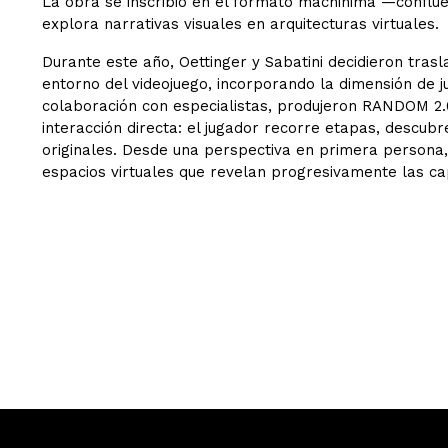
La obra se inscribió en el formato machinima —conflu
explora narrativas visuales en arquitecturas virtuales.
Durante este año, Oettinger y Sabatini decidieron trasl
entorno del videojuego, incorporando la dimensión de j
colaboración con especialistas, produjeron RANDOM 2.0
interacción directa: el jugador recorre etapas, descu
originales. Desde una perspectiva en primera persona, 
espacios virtuales que revelan progresivamente las ca